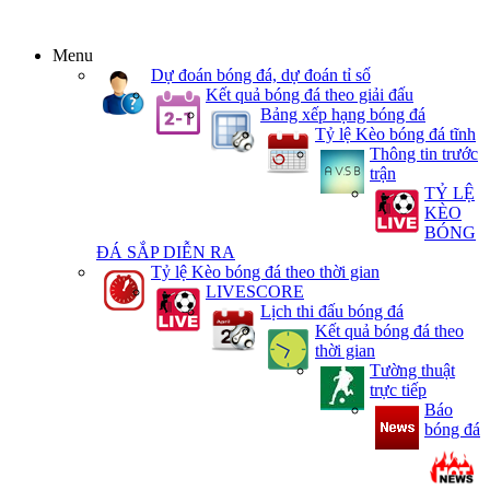
Menu
Dự đoán bóng đá, dự đoán tỉ số
Kết quả bóng đá theo giải đấu
Bảng xếp hạng bóng đá
Tỷ lệ Kèo bóng đá tĩnh
Thông tin trước
trận
TỶ LỆ
KÈO
BÓNG
ĐÁ SẮP DIỄN RA
Tỷ lệ Kèo bóng đá theo thời gian
LIVESCORE
Lịch thi đấu bóng đá
Kết quả bóng đá theo
thời gian
Tường thuật
trực tiếp
Báo
bóng đá