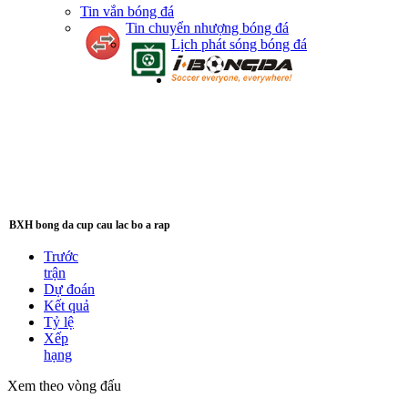
Tin vắn bóng đá
Tin chuyển nhượng bóng đá
Lịch phát sóng bóng đá
BXH bong da cup cau lac bo a rap
Trước
trận
Dự đoán
Kết quả
Tỷ lệ
Xếp
hạng
Xem theo vòng đấu