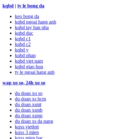
kqbd
|
ty le bong da
keo bong da
kqbd ngoai hang anh
kqbd tay ban nha
kqbd duc
kqbd c1
kqbd c2
kqbd y
kqbd phap
kqbd viet nam
kqbd giao huu
ty le ngoai hang anh
wap xo so, 24h xo so
du doan xo so
du doan xs hcm
du doan xsmt
du doan xsmb
du doan xsmn
du doan xs da nang
kqxs vietlott
kqxs 3 mien
kqxs mien bac