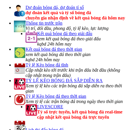
Dự đoán bóng đá, dự đoán tỉ số
dự đoán kết quả và tỷ số bóng đá
chuyên gia nhận định về kết quả bóng đá hôm nay
Thông tin trước trận
Vị trí, đối đầu, phong độ, tỷ lệ kèo, lực lượng
Kết quả bóng đá theo giải đấu
xem kết quả bóng đá theo giải đấu
kqbd 24h hôm nay
Kết quả bóng đá theo thời gian
xem kết quả bóng đá theo thời gian
kqbd 24h hôm nay
Tỷ lệ Kèo bóng đá tĩnh
Cập nhật kèo tới trước khi trận đấu bắt đầu (không
cập nhật trong trận đấu)
TỶ LỆ KÈO BÓNG ĐÁ SẮP DIỄN RA
Xem tỷ lệ kèo các trận bóng đá sắp diễn ra theo thời
gian
Tỷ lệ Kèo bóng đá theo thời gian
Xem tỷ lệ các trận bóng đá trong ngày theo thời gian
LIVESCORE
Tỷ số trực tuyến, kết quả bóng đá real-time
cập nhật kết quả bóng đá trực tuyến
Lịch thi đấu bóng đá