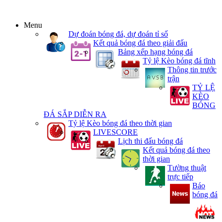
Menu
Dự đoán bóng đá, dự đoán tỉ số
Kết quả bóng đá theo giải đấu
Bảng xếp hạng bóng đá
Tỷ lệ Kèo bóng đá tĩnh
Thông tin trước
trận
TỶ LỆ
KÈO
BÓNG
ĐÁ SẮP DIỄN RA
Tỷ lệ Kèo bóng đá theo thời gian
LIVESCORE
Lịch thi đấu bóng đá
Kết quả bóng đá theo
thời gian
Tường thuật
trực tiếp
Báo
bóng đá