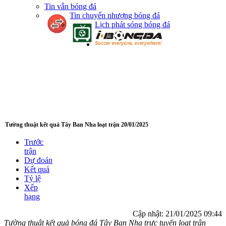
Tin vắn bóng đá
Tin chuyển nhượng bóng đá
Lịch phát sóng bóng đá
Tường thuật kết quả Tây Ban Nha loạt trận 20/01/2025
Trước
trận
Dự đoán
Kết quả
Tỷ lệ
Xếp
hạng
Cập nhật:
21/01/2025 09:44
Tường thuật kết quả bóng đá Tây Ban Nha trực tuyến loạt trận