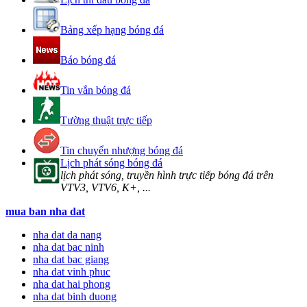
Bảng xếp hạng bóng đá
Báo bóng đá
Tin vắn bóng đá
Tường thuật trực tiếp
Tin chuyển nhượng bóng đá
Lịch phát sóng bóng đá
lịch phát sóng, truyền hình trực tiếp bóng đá trên
VTV3, VTV6, K+, ...
mua ban nha dat
nha dat da nang
nha dat bac ninh
nha dat bac giang
nha dat vinh phuc
nha dat hai phong
nha dat binh duong