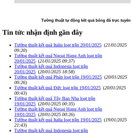
Tường thuật tự động kết quả bóng đá trực tuyến
Tin tức nhận định gần đây
Tường thuật kết quả Italia loạt trận 20/01/2025
(
21/01/2025
09:20
)
Tường thuật kết quả Ngoại Hạng Anh loạt trận
20/01/2025
(
21/01/2025 09:37
)
Tường thuật kết quả Indonesia loạt trận
20/01/2025
(
20/01/2025 18:58
)
Tường thuật kết quả Pháp loạt trận 19/01/2025
(
20/01/2025
00:26
)
Tường thuật kết quả Đức loạt trận 19/01/2025
(
20/01/2025
00:43
)
Tường thuật kết quả Tây Ban Nha loạt trận
19/01/2025
(
20/01/2025 00:35
)
Tường thuật kết quả Ngoại Hạng Anh loạt trận
19/01/2025
(
20/01/2025 00:26
)
Tường thuật kết quả Italia loạt trận 19/01/2025
(
19/01/2025
21:43
)
Tường thuật kết quả Indonesia loạt trận