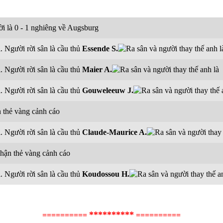
ời là 0 - 1 nghiêng về Augsburg
. Người rời sân là cầu thủ
Essende S.
và người thay thế anh 
. Người rời sân là cầu thủ
Maier A.
và người thay thế anh là
. Người rời sân là cầu thủ
Gouweleeuw J.
và người thay thế 
 thẻ vàng cảnh cáo
. Người rời sân là cầu thủ
Claude-Maurice A.
và người thay 
hận thẻ vàng cảnh cáo
. Người rời sân là cầu thủ
Koudossou H.
và người thay thế a
**********
==========
==========