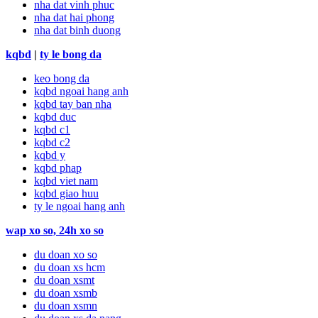
nha dat vinh phuc
nha dat hai phong
nha dat binh duong
kqbd
|
ty le bong da
keo bong da
kqbd ngoai hang anh
kqbd tay ban nha
kqbd duc
kqbd c1
kqbd c2
kqbd y
kqbd phap
kqbd viet nam
kqbd giao huu
ty le ngoai hang anh
wap xo so, 24h xo so
du doan xo so
du doan xs hcm
du doan xsmt
du doan xsmb
du doan xsmn