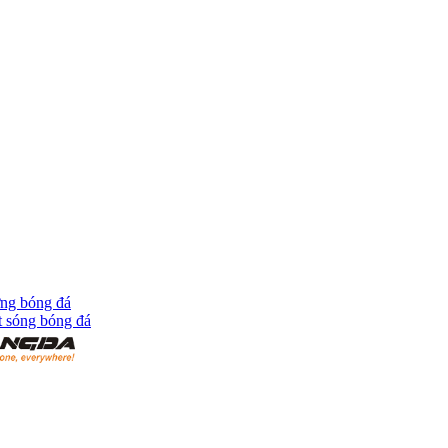
ng bóng đá
t sóng bóng đá