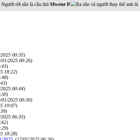
 Người rời sân là cầu thủ
Mwene P.
và người thay thế anh là
/2025 00:35
)
/01/2025 00:26
)
:43
)
25 18:22
)
:48
)
:43
)
/2025 00:44
)
:30
)
/01/2025 00:30
)
25 19:07
)
:39
)
/2025 06:35
)
:42
)
:29
)
25 18:28
)
1/2025
(
17/01/2025 06:26
)