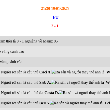
21:30 19/01/2025
FT
2 - 1
tạm thời là 0 - 1 nghiêng về Mainz 05
ẻ vàng cảnh cáo
 vàng cảnh cáo
 Người rời sân là cầu thủ
Caci A.
và người thay thế anh là
Wi
 Người rời sân là cầu thủ
Sieb A.
và người thay thế anh là
We
 Người rời sân là cầu thủ
da Costa D.
và người thay thế anh 
 Người rời sân là cầu thủ
Bell S.
và người thay thế anh là
Lei