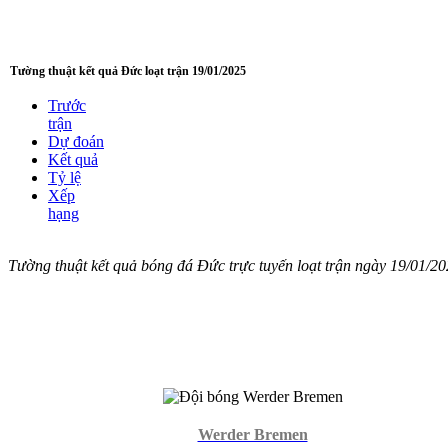
Tường thuật kết quả Đức loạt trận 19/01/2025
Trước
trận
Dự đoán
Kết quả
Tỷ lệ
Xếp
hạng
Tường thuật kết quả bóng đá Đức trực tuyến loạt trận ngày 19/01/2
Werder Bremen