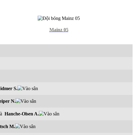
Mainz 05
dmer S.
iper N.
là
Hanche-Olsen A.
tsch M.