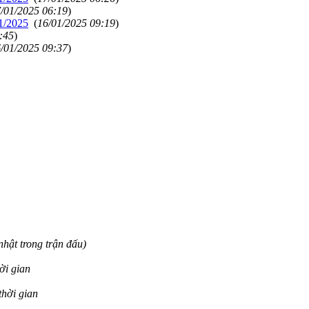
/01/2025 06:19
)
1/2025
(
16/01/2025 09:19
)
:45
)
/01/2025 09:37
)
nhật trong trận đấu)
ời gian
thời gian