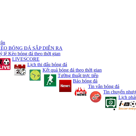
rận
KÈO BÓNG ĐÁ SẮP DIỄN RA
ỷ lệ Kèo bóng đá theo thời gian
LIVESCORE
Lịch thi đấu bóng đá
Kết quả bóng đá theo thời gian
Tường thuật trực tiếp
Báo bóng đá
Tin vắn bóng đá
Tin chuyển nhượ
Lịch phá