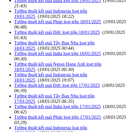
Tường thuật kết quả Italia loạt trận 19/01/2025
(
19/01/2025
21:43
)
Tường thuật kết quả Indonesia loạt trận
19/01/2025
(
19/01/2025 18:22
)
Tường thuật kết quả Pháp loạt trận 18/01/2025
(
19/01/2025
06:48
)
Tường thuật kết quả Đức loạt trận 18/01/2025
(
19/01/2025
01:43
)
Tường thuật kết quả Tây Ban Nha loạt trận
18/01/2025
(
19/01/2025 00:44
)
Tường thuật kết quả Italia loạt trận 18/01/2025
(
19/01/2025
00:30
)
Tường thuật kết quả Ngoại Hạng Anh loạt trận
18/01/2025
(
19/01/2025 00:30
)
Tường thuật kết quả Indonesia loạt trận
18/01/2025
(
18/01/2025 19:07
)
Tường thuật kết quả Đức loạt trận 17/01/2025
(
18/01/2025
06:39
)
Tường thuật kết quả Tây Ban Nha loạt trận
17/01/2025
(
18/01/2025 06:35
)
Tường thuật kết quả Italia loạt trận 17/01/2025
(
18/01/2025
06:42
)
Tường thuật kết quả Pháp loạt trận 17/01/2025
(
18/01/2025
03:29
)
Tường thuật kết quả Indonesia loạt trận