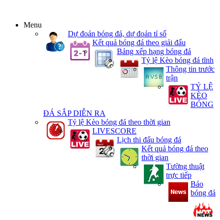
Menu
Dự đoán bóng đá, dự đoán tỉ số
Kết quả bóng đá theo giải đấu
Bảng xếp hạng bóng đá
Tỷ lệ Kèo bóng đá tĩnh
Thông tin trước
trận
TỶ LỆ
KÈO
BÓNG
ĐÁ SẮP DIỄN RA
Tỷ lệ Kèo bóng đá theo thời gian
LIVESCORE
Lịch thi đấu bóng đá
Kết quả bóng đá theo
thời gian
Tường thuật
trực tiếp
Báo
bóng đá