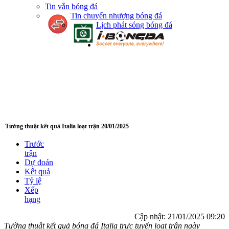
Tin vắn bóng đá
Tin chuyển nhượng bóng đá
Lịch phát sóng bóng đá
Tường thuật kết quả Italia loạt trận 20/01/2025
Trước
trận
Dự đoán
Kết quả
Tỷ lệ
Xếp
hạng
Cập nhật:
21/01/2025 09:20
Tường thuật kết quả bóng đá Italia trực tuyến loạt trận ngày