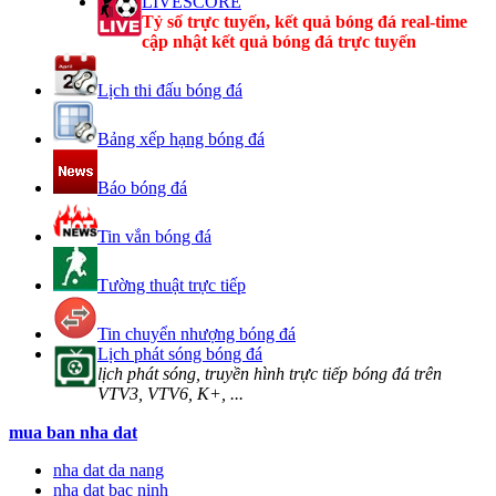
LIVESCORE
Tỷ số trực tuyến, kết quả bóng đá real-time
cập nhật kết quả bóng đá trực tuyến
Lịch thi đấu bóng đá
Bảng xếp hạng bóng đá
Báo bóng đá
Tin vắn bóng đá
Tường thuật trực tiếp
Tin chuyển nhượng bóng đá
Lịch phát sóng bóng đá
lịch phát sóng, truyền hình trực tiếp bóng đá trên
VTV3, VTV6, K+, ...
mua ban nha dat
nha dat da nang
nha dat bac ninh