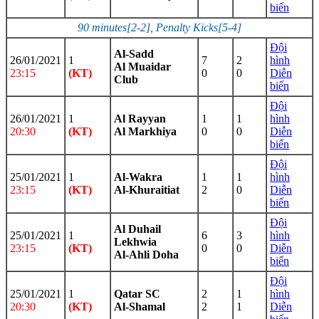
biến
90 minutes[2-2], Penalty Kicks[5-4]
Đội
Al-Sadd
26/01/2021
1
7
2
hình
Al Muaidar
23:15
(KT)
0
0
Diễn
Club
biến
Đội
26/01/2021
1
Al Rayyan
1
1
hình
20:30
(KT)
Al Markhiya
0
0
Diễn
biến
Đội
25/01/2021
1
Al-Wakra
1
1
hình
23:15
(KT)
Al-Khuraitiat
2
0
Diễn
biến
Đội
Al Duhail
25/01/2021
1
6
3
hình
Lekhwia
23:15
(KT)
0
0
Diễn
Al-Ahli Doha
biến
Đội
25/01/2021
1
Qatar SC
2
1
hình
20:30
(KT)
Al-Shamal
2
1
Diễn