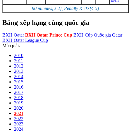
biến
90 minutes[2-2], Penalty Kicks[4-5]
Bảng xếp hạng cùng quốc gia
BXH Qatar
BXH Qatar Prince Cup
BXH Cúp Quốc gia Qatar
BXH Qatar League Cup
Mùa giải:
2010
2011
2012
2013
2014
2015
2016
2017
2018
2019
2020
2021
2022
2023
2024