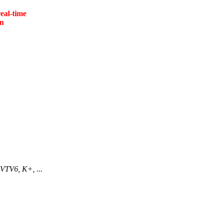
eal-time
ến
 VTV6, K+, ...