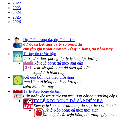
2022
2023
2024
2025
2026
Dự đoán bóng đá, dự đoán tỉ số
dự đoán kết quả và tỷ số bóng đá
chuyên gia nhận định về kết quả bóng đá hôm nay
Thông tin trước trận
Vị trí, đối đầu, phong độ, tỷ lệ kèo, lực lượng
Kết quả bóng đá theo giải đấu
xem kết quả bóng đá theo giải đấu
kqbd 24h hôm nay
Kết quả bóng đá theo thời gian
xem kết quả bóng đá theo thời gian
kqbd 24h hôm nay
Tỷ lệ Kèo bóng đá tĩnh
Cập nhật kèo tới trước khi trận đấu bắt đầu (không cập 
TỶ LỆ KÈO BÓNG ĐÁ SẮP DIỄN RA
Xem tỷ lệ kèo các trận bóng đá sắp diễn ra theo th
Tỷ lệ Kèo bóng đá theo thời gian
Xem tỷ lệ các trận bóng đá trong ngày theo 