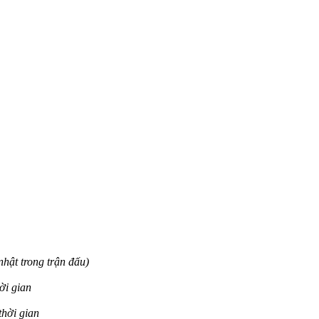
nhật trong trận đấu)
ời gian
thời gian