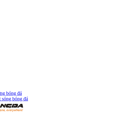
ng bóng đá
t sóng bóng đá