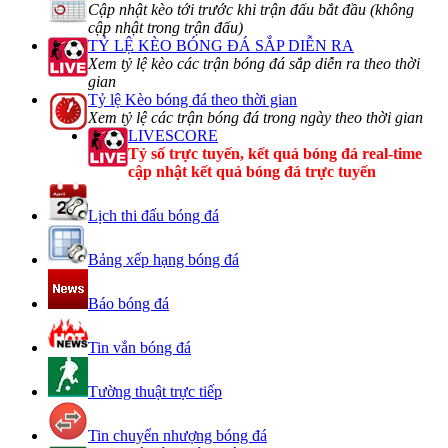
Cập nhật kèo tới trước khi trận đấu bắt đầu (không
cập nhật trong trận đấu)
TỶ LỆ KÈO BÓNG ĐÁ SẮP DIỄN RA
Xem tỷ lệ kèo các trận bóng đá sắp diễn ra theo thời
gian
Tỷ lệ Kèo bóng đá theo thời gian
Xem tỷ lệ các trận bóng đá trong ngày theo thời gian
LIVESCORE
Tỷ số trực tuyến, kết quả bóng đá real-time
cập nhật kết quả bóng đá trực tuyến
Lịch thi đấu bóng đá
Bảng xếp hạng bóng đá
Báo bóng đá
Tin vắn bóng đá
Tường thuật trực tiếp
Tin chuyển nhượng bóng đá