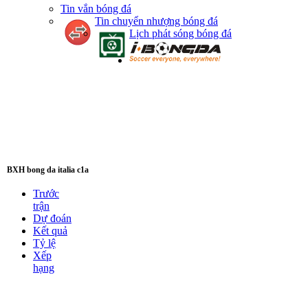
Tin vắn bóng đá
Tin chuyển nhượng bóng đá
Lịch phát sóng bóng đá
BXH bong da italia c1a
Trước
trận
Dự đoán
Kết quả
Tỷ lệ
Xếp
hạng