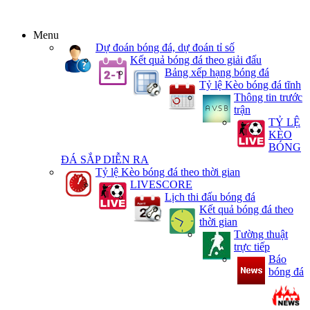
Menu
Dự đoán bóng đá, dự đoán tỉ số
Kết quả bóng đá theo giải đấu
Bảng xếp hạng bóng đá
Tỷ lệ Kèo bóng đá tĩnh
Thông tin trước
trận
TỶ LỆ
KÈO
BÓNG
ĐÁ SẮP DIỄN RA
Tỷ lệ Kèo bóng đá theo thời gian
LIVESCORE
Lịch thi đấu bóng đá
Kết quả bóng đá theo
thời gian
Tường thuật
trực tiếp
Báo
bóng đá