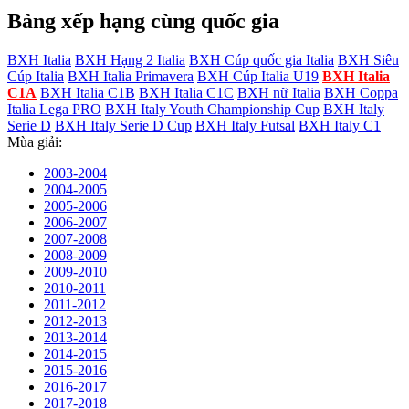
Bảng xếp hạng cùng quốc gia
BXH Italia
BXH Hạng 2 Italia
BXH Cúp quốc gia Italia
BXH Siêu
Cúp Italia
BXH Italia Primavera
BXH Cúp Italia U19
BXH Italia
C1A
BXH Italia C1B
BXH Italia C1C
BXH nữ Italia
BXH Coppa
Italia Lega PRO
BXH Italy Youth Championship Cup
BXH Italy
Serie D
BXH Italy Serie D Cup
BXH Italy Futsal
BXH Italy C1
Mùa giải:
2003-2004
2004-2005
2005-2006
2006-2007
2007-2008
2008-2009
2009-2010
2010-2011
2011-2012
2012-2013
2013-2014
2014-2015
2015-2016
2016-2017
2017-2018