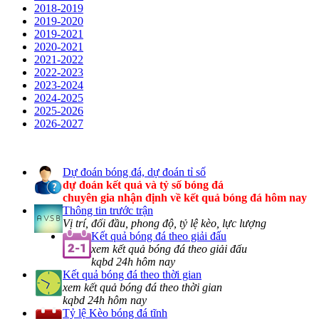
2018-2019
2019-2020
2019-2021
2020-2021
2021-2022
2022-2023
2023-2024
2024-2025
2025-2026
2026-2027
Dự đoán bóng đá, dự đoán tỉ số
dự đoán kết quả và tỷ số bóng đá
chuyên gia nhận định về kết quả bóng đá hôm nay
Thông tin trước trận
Vị trí, đối đầu, phong độ, tỷ lệ kèo, lực lượng
Kết quả bóng đá theo giải đấu
xem kết quả bóng đá theo giải đấu
kqbd 24h hôm nay
Kết quả bóng đá theo thời gian
xem kết quả bóng đá theo thời gian
kqbd 24h hôm nay
Tỷ lệ Kèo bóng đá tĩnh