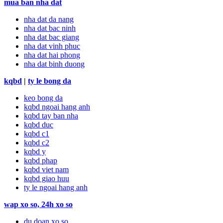
mua ban nha dat
nha dat da nang
nha dat bac ninh
nha dat bac giang
nha dat vinh phuc
nha dat hai phong
nha dat binh duong
kqbd
|
ty le bong da
keo bong da
kqbd ngoai hang anh
kqbd tay ban nha
kqbd duc
kqbd c1
kqbd c2
kqbd y
kqbd phap
kqbd viet nam
kqbd giao huu
ty le ngoai hang anh
wap xo so, 24h xo so
du doan xo so