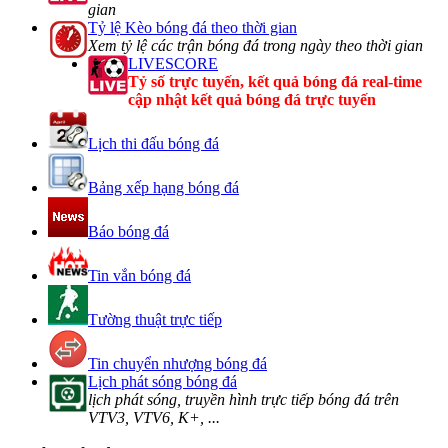
gian
Tỷ lệ Kèo bóng đá theo thời gian
Xem tỷ lệ các trận bóng đá trong ngày theo thời gian
LIVESCORE
Tỷ số trực tuyến, kết quả bóng đá real-time
cập nhật kết quả bóng đá trực tuyến
Lịch thi đấu bóng đá
Bảng xếp hạng bóng đá
Báo bóng đá
Tin vắn bóng đá
Tường thuật trực tiếp
Tin chuyển nhượng bóng đá
Lịch phát sóng bóng đá
lịch phát sóng, truyền hình trực tiếp bóng đá trên
VTV3, VTV6, K+, ...