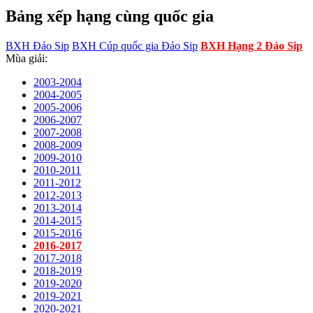
Bảng xếp hạng cùng quốc gia
BXH Đảo Sip
BXH Cúp quốc gia Đảo Sip
BXH Hạng 2 Đảo Sip
Mùa giải:
2003-2004
2004-2005
2005-2006
2006-2007
2007-2008
2008-2009
2009-2010
2010-2011
2011-2012
2012-2013
2013-2014
2014-2015
2015-2016
2016-2017
2017-2018
2018-2019
2019-2020
2019-2021
2020-2021