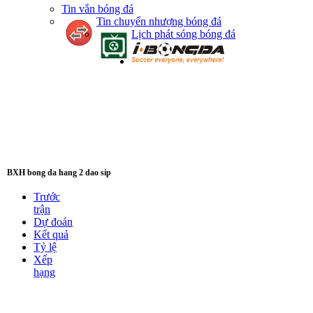
Tin vắn bóng đá
Tin chuyển nhượng bóng đá
Lịch phát sóng bóng đá
BXH bong da hang 2 dao sip
Trước
trận
Dự đoán
Kết quả
Tỷ lệ
Xếp
hạng