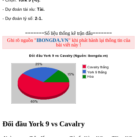
- Chọn:
York 9 (-0).
- Dự đoán tài xỉu:
Tài.
- Dự đoán tỷ số:
2-1.
=======Số liệu thống kê trận đấu=======
Ghi rõ nguồn "
IBONGDA.VN
" khi phát hành lại thông tin của
bài viết này !
Đối đầu York 9 vs Cavalry