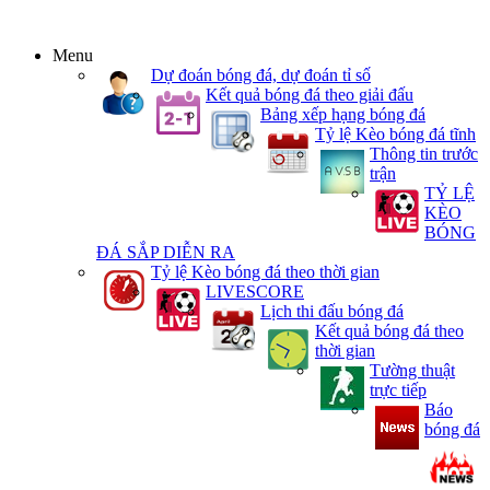
Menu
Dự đoán bóng đá, dự đoán tỉ số
Kết quả bóng đá theo giải đấu
Bảng xếp hạng bóng đá
Tỷ lệ Kèo bóng đá tĩnh
Thông tin trước
trận
TỶ LỆ
KÈO
BÓNG
ĐÁ SẮP DIỄN RA
Tỷ lệ Kèo bóng đá theo thời gian
LIVESCORE
Lịch thi đấu bóng đá
Kết quả bóng đá theo
thời gian
Tường thuật
trực tiếp
Báo
bóng đá