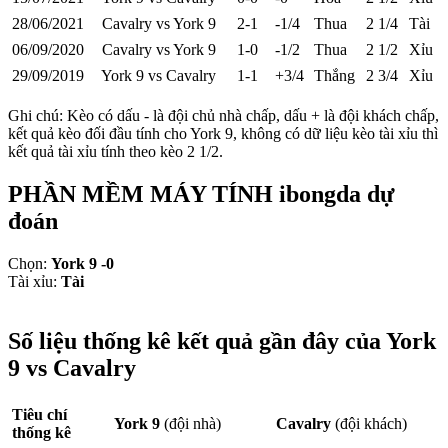
28/06/2021
Cavalry vs York 9
2-1
-1/4
Thua
2 1/4
Tài
06/09/2020
Cavalry vs York 9
1-0
-1/2
Thua
2 1/2
Xỉu
29/09/2019
York 9 vs Cavalry
1-1
+3/4
Thắng
2 3/4
Xỉu
Ghi chú
: Kèo có dấu
-
là đội chủ nhà chấp, dấu
+
là đội khách chấp,
kết quả kèo đối đầu tính cho York 9, không có dữ liệu kèo tài xỉu thì
kết quả tài xỉu tính theo kèo 2 1/2.
PHẦN MỀM MÁY TÍNH ibongda dự
đoán
Chọn:
York 9 -0
Tài xỉu:
Tài
Số liệu thống kê kết quả gần đây của York
9 vs Cavalry
Tiêu chí
York 9
(đội nhà)
Cavalry
(đội khách)
thống kê