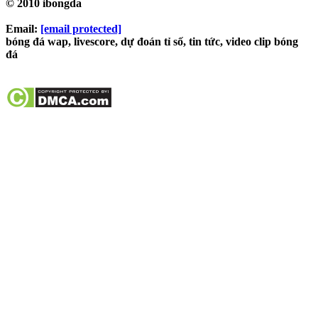
© 2010 ibongda
Email:
[email protected]
bóng đá wap, livescore, dự đoán tỉ số, tin tức, video clip bóng
đá