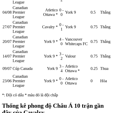
League
Canadian
Atletico
0 -
04/08
Premier
York 9
0.5
Thắng
Ottawa
*
0
League
Canadian
0 -
27/07
Premier
Cavalry
*
York 9
0.75
Thắng
1
League
Canadian
4 -
Vancouver
20/07
Premier
York 9
*
0.75
Thắng
0
Whitecaps FC
League
Canadian
3 -
14/07
Premier
York 9
*
Valour
0.75
Thắng
2
League
3 -
Atletico
09/07
Cúp Canada
York 9
0.25
Thua
4
Ottawa
*
Canadian
0 -
Atletico
23/06
Premier
York 9
*
0
Hòa
0
Ottawa
League
*
: Đội có dấu
*
màu đỏ là đội chấp
Thống kê phong độ Châu Á 10 trận gần
đây của Cavalry