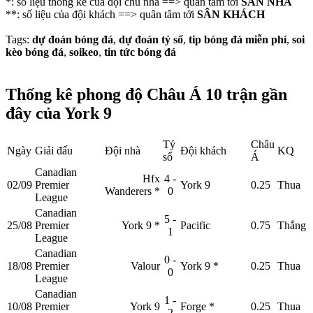
*
: số liệu thống kê của đội chủ nhà ==> quan tâm tới
SÂN NHÀ
**
: số liệu của đội khách ==> quân tâm tới
SÂN KHÁCH
Tags:
dự đoán bóng đá
,
dự đoán tỷ số
,
tip bóng đá miễn phí
,
soi
kèo bóng đá
,
soikeo
,
tin tức bóng đá
Thống kê phong độ Châu Á 10 trận gần
đây của York 9
Tỷ
Châu
Ngày
Giải đấu
Đội nhà
Đội khách
KQ
số
Á
Canadian
Hfx
4 -
02/09
Premier
York 9
0.25
Thua
Wanderers
*
0
League
Canadian
5 -
25/08
Premier
York 9
*
Pacific
0.75
Thắng
1
League
Canadian
0 -
18/08
Premier
Valour
York 9
*
0.25
Thua
0
League
Canadian
1 -
10/08
Premier
York 9
Forge
*
0.25
Thua
2