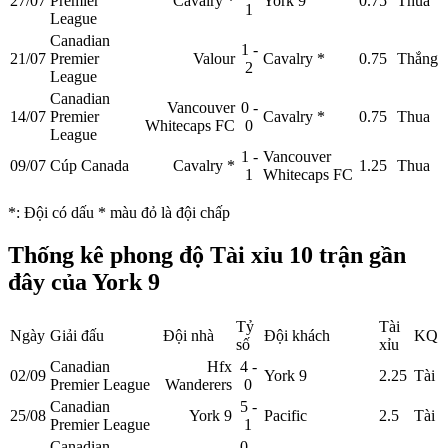
27/07
Premier
Cavalry
*
York 9
0.75
Thua
1
League
Canadian
1 -
21/07
Premier
Valour
Cavalry
*
0.75
Thắng
2
League
Canadian
Vancouver
0 -
14/07
Premier
Cavalry
*
0.75
Thua
Whitecaps FC
0
League
1 -
Vancouver
09/07
Cúp Canada
Cavalry
*
1.25
Thua
1
Whitecaps FC
*
: Đội có dấu
*
màu đỏ là đội chấp
Thống kê phong độ Tài xỉu 10 trận gần
đây của York 9
Tỷ
Tài
Ngày
Giải đấu
Đội nhà
Đội khách
KQ
số
xỉu
Canadian
Hfx
4 -
02/09
York 9
2.25
Tài
Premier League
Wanderers
0
Canadian
5 -
25/08
York 9
Pacific
2.5
Tài
Premier League
1
Canadian
0 -