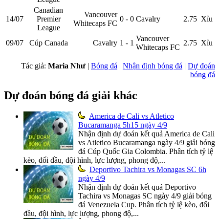
Canadian
Vancouver
14/07
Premier
0 - 0
Cavalry
2.75
Xỉu
Whitecaps FC
League
Vancouver
09/07
Cúp Canada
Cavalry
1 - 1
2.75
Xỉu
Whitecaps FC
Tác giả:
Maria Như
|
Bóng đá
|
Nhận định bóng đá
|
Dự đoán
bóng đá
Dự đoán bóng đá giải khác
America de Cali vs Atletico
Bucaramanga 5h15 ngày 4/9
Nhận định dự đoán kết quả America de Cali
vs Atletico Bucaramanga ngày 4/9 giải bóng
đá Cúp Quốc Gia Colombia. Phân tích tỷ lệ
kèo, đối đầu, đội hình, lực lượng, phong độ,...
Deportivo Tachira vs Monagas SC 6h
ngày 4/9
Nhận định dự đoán kết quả Deportivo
Tachira vs Monagas SC ngày 4/9 giải bóng
đá Venezuela Cup. Phân tích tỷ lệ kèo, đối
đầu, đội hình, lực lượng, phong độ,...