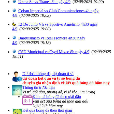
Urena Sc vs Titanes 3h ngày 4/9
(
02/09/2025 19:09
)
Coban Imperial vs Club Comunicaciones 4h ngày
4/9
(
02/09/2025 19:03
)
12 De Junio Vh vs Sportivo Ameliano 4h30 ngày
4/9
(
02/09/2025 19:00
)
Barquisimeto vs Real Frontera 4h30 ngày
4/9
(
02/09/2025 19:18
)
CSD Municipal vs Csyd Mixco 8h ngày 4/9
(
02/09/2025
18:51
)
Dự đoán bóng đá, dự đoán tỉ số
dự đoán kết quả và tỷ số bóng đá
chuyên gia nhận định về kết quả bóng đá hôm nay
Thông tin trước trận
Vị trí, đối đầu, phong độ, tỷ lệ kèo, lực lượng
Kết quả bóng đá theo giải đấu
xem kết quả bóng đá theo giải đấu
kqbd 24h hôm nay
Kết quả bóng đá theo thời gian