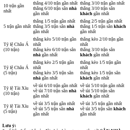
thắng 4/10 trận gần nhất
thắng 3/10 trận gần nhất
10 trận gần
thắng 6/10 trận sân
nhà
thắng 3/10 trận sân
nhất
gần nhất
khách
gần nhất
thắng 1/5 trận gần nhất
thắng 2/5 trận gần nhất
5 trận gần nhất
thắng 3/5 trận sân
nhà
thắng 1/5 trận sân
khách
gần nhất
gần nhất
thắng kèo 5/10 trận gần
thắng kèo 2/10 trận gần
Tỷ lệ Châu Á
nhất
nhất
(10 trận)
thắng kèo 6/10 trận sân
thắng 3/10 trận sân
nhà
gần nhất
khách
gần nhất
thắng kèo 2/5 trận gần
thắng kèo 1/5 trận gần
Tỷ lệ Châu Á
nhất
nhất
(5 trận)
thắng kèo 3/5 trận sân
thắng kèo 1/5 trận sân
nhà
gần nhất
khách
gần nhất
về tài 6/10 trận gần nhất
về tài 5/10 trận gần nhất
Tỷ lệ Tài Xỉu
về tài 7/10 trận sân
nhà
về tài 5/10 trận sân
(10 trận)
gần nhất
khách
gần nhất
về tài 3/5 trận gần nhất
về tài 3/5 trận gần nhất
Tỷ lệ Tài Xỉu
về tài 5/5 trận sân
nhà
về tài 3/5 trận sân
khách
(5 trận)
gần nhất
gần nhất
Lưu ý: