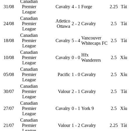
Canadian
31/08
Premier
Cavalry
4 - 1
Forge
2.25
Tài
League
Canadian
Atletico
24/08
Premier
2 - 2
Cavalry
2.5
Tài
Ottawa
League
Canadian
Vancouver
18/08
Premier
Cavalry
5 - 4
2.5
Tài
Whitecaps FC
League
Canadian
Hfx
10/08
Premier
Cavalry
0 - 0
2.5
Xỉu
Wanderers
League
Canadian
05/08
Premier
Pacific
1 - 0
Cavalry
2.5
Xỉu
League
Canadian
30/07
Premier
Valour
2 - 1
Cavalry
2.5
Tài
League
Canadian
27/07
Premier
Cavalry
0 - 1
York 9
2.5
Xỉu
League
Canadian
21/07
Premier
Valour
1 - 2
Cavalry
2.25
Tài
League