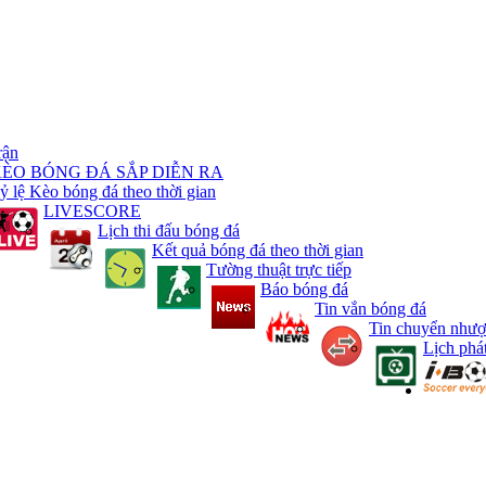
rận
KÈO BÓNG ĐÁ SẮP DIỄN RA
ỷ lệ Kèo bóng đá theo thời gian
LIVESCORE
Lịch thi đấu bóng đá
Kết quả bóng đá theo thời gian
Tường thuật trực tiếp
Báo bóng đá
Tin vắn bóng đá
Tin chuyển nhượ
Lịch phá