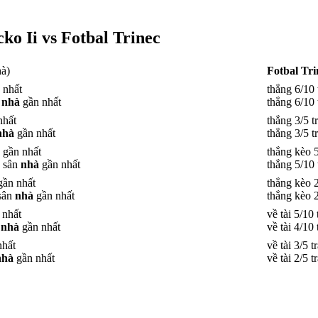
cko Ii vs Fotbal Trinec
hà)
Fotbal Tri
 nhất
thắng 6/10 
n
nhà
gần nhất
thắng 6/10 
nhất
thắng 3/5 t
nhà
gần nhất
thắng 3/5 t
n gần nhất
thắng kèo 5
n sân
nhà
gần nhất
thắng 5/10 
gần nhất
thắng kèo 2
 sân
nhà
gần nhất
thắng kèo 2
 nhất
về tài 5/10
n
nhà
gần nhất
về tài 4/10
nhất
về tài 3/5 t
nhà
gần nhất
về tài 2/5 