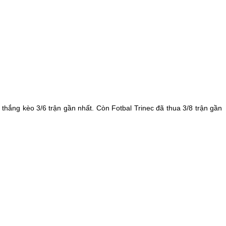
ã thắng kèo 3/6 trận gần nhất. Còn Fotbal Trinec đã thua 3/8 trận gần