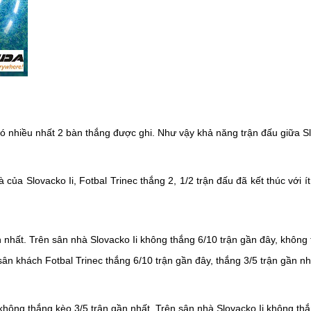
có nhiều nhất 2 bàn thắng được ghi. Như vậy khả năng trận đấu giữa Sl
của Slovacko Ii, Fotbal Trinec thắng 2, 1/2 trận đấu đã kết thúc với ít
 nhất. Trên sân nhà Slovacko Ii không thắng 6/10 trận gần đây, không 
sân khách Fotbal Trinec thắng 6/10 trận gần đây, thắng 3/5 trận gần nh
 không thắng kèo 3/5 trận gần nhất. Trên sân nhà Slovacko Ii không thắ