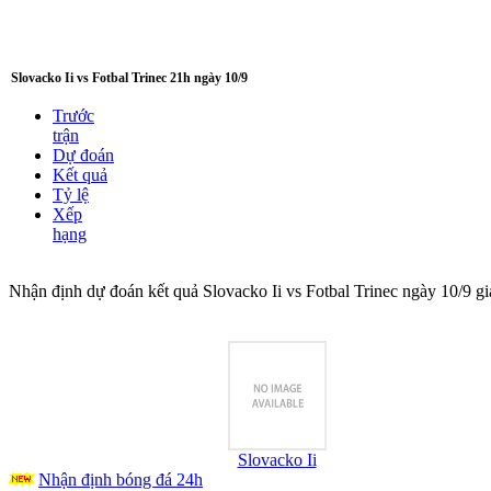
Slovacko Ii vs Fotbal Trinec 21h ngày 10/9
Trước
trận
Dự đoán
Kết quả
Tỷ lệ
Xếp
hạng
Nhận định dự đoán kết quả Slovacko Ii vs Fotbal Trinec ngày 10/9 giải
Slovacko Ii
Nhận định bóng đá 24h