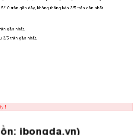
 5/10 trận gần đây, không thắng kèo 3/5 trận gần nhất.
trận gần nhất.
u 3/5 trận gần nhất.
ày !