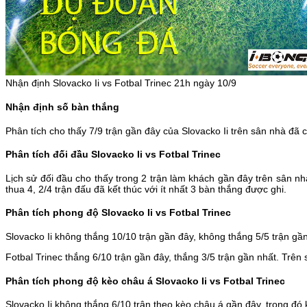
Nhận định Slovacko Ii vs Fotbal Trinec 21h ngày 10/9
Nhận định số bàn thắng
Phân tích cho thấy 7/9 trận gần đây của Slovacko Ii trên sân nhà đã 
Phân tích đối đầu Slovacko Ii vs Fotbal Trinec
Lịch sử đối đầu cho thấy trong 2 trận làm khách gần đây trên sân nhà 
thua 4, 2/4 trận đấu đã kết thúc với ít nhất 3 bàn thắng được ghi.
Phân tích phong độ Slovacko Ii vs Fotbal Trinec
Slovacko Ii không thắng 10/10 trận gần đây, không thắng 5/5 trận gần
Fotbal Trinec thắng 6/10 trận gần đây, thắng 3/5 trận gần nhất. Trên 
Phân tích phong độ kèo châu á Slovacko Ii vs Fotbal Trinec
Slovacko Ii không thắng 6/10 trận theo kèo châu á gần đây, trong đó