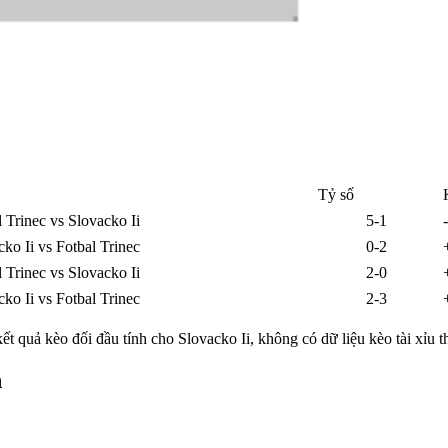
Tỷ số
 Trinec vs Slovacko Ii
5-1
ko Ii vs Fotbal Trinec
0-2
 Trinec vs Slovacko Ii
2-0
ko Ii vs Fotbal Trinec
2-3
ết quả kèo đối đầu tính cho Slovacko Ii, không có dữ liệu kèo tài xỉu thì
n