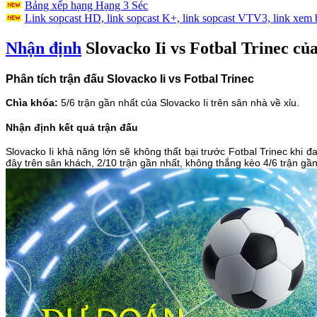
Bảng xếp hạng Hạng 3 Séc
Link sopcast HD, link sopcast K+, link sopcast VTV3, link xem
Nhận định
Slovacko Ii vs Fotbal Trinec củ
Phân tích trận đấu Slovacko Ii vs Fotbal Trinec
Chìa khóa:
5/6 trận gần nhất của Slovacko Ii trên sân nhà về xỉu.
Nhận định kết quả trận đấu
Slovacko Ii khả năng lớn sẽ không thất bại trước Fotbal Trinec khi đ
đây trên sân khách, 2/10 trận gần nhất, không thắng kèo 4/6 trận gầ