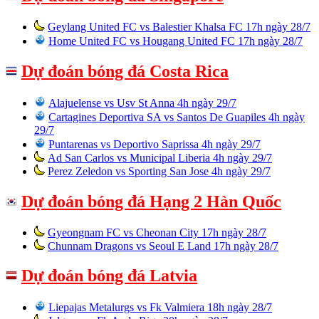
Geylang United FC vs Balestier Khalsa FC 17h ngày 28/7
Home United FC vs Hougang United FC 17h ngày 28/7
Dự đoán bóng đá Costa Rica
Alajuelense vs Usv St Anna 4h ngày 29/7
Cartagines Deportiva SA vs Santos De Guapiles 4h ngày
29/7
Puntarenas vs Deportivo Saprissa 4h ngày 29/7
Ad San Carlos vs Municipal Liberia 4h ngày 29/7
Perez Zeledon vs Sporting San Jose 4h ngày 29/7
Dự đoán bóng đá Hạng 2 Hàn Quốc
Gyeongnam FC vs Cheonan City 17h ngày 28/7
Chunnam Dragons vs Seoul E Land 17h ngày 28/7
Dự đoán bóng đá Latvia
Liepajas Metalurgs vs Fk Valmiera 18h ngày 28/7