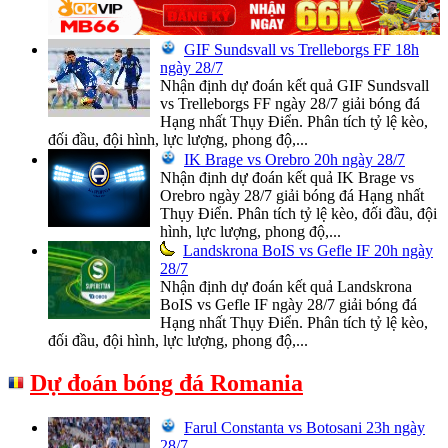
GIF Sundsvall vs Trelleborgs FF 18h
ngày 28/7
Nhận định dự đoán kết quả GIF Sundsvall
vs Trelleborgs FF ngày 28/7 giải bóng đá
Hạng nhất Thụy Điển. Phân tích tỷ lệ kèo,
đối đầu, đội hình, lực lượng, phong độ,...
IK Brage vs Orebro 20h ngày 28/7
Nhận định dự đoán kết quả IK Brage vs
Orebro ngày 28/7 giải bóng đá Hạng nhất
Thụy Điển. Phân tích tỷ lệ kèo, đối đầu, đội
hình, lực lượng, phong độ,...
Landskrona BoIS vs Gefle IF 20h ngày
28/7
Nhận định dự đoán kết quả Landskrona
BoIS vs Gefle IF ngày 28/7 giải bóng đá
Hạng nhất Thụy Điển. Phân tích tỷ lệ kèo,
đối đầu, đội hình, lực lượng, phong độ,...
Dự đoán bóng đá Romania
Farul Constanta vs Botosani 23h ngày
28/7