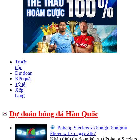
Trước
trận
Dự đoán
Kết quả
Tỷ lệ
Xếp
hạng
Dự đoán bóng đá Hàn Quốc
Pohang Steelers vs Sangju Sangmu
Phoenix 17h ngày 28/7
Nhận định dự đoán kết quả Pohang Steelers