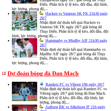
Điển. Phân tích tỷ lệ kèo, đối đầu, đội hình,
lực lượng, phong độ,...
Hacken vs Vasteras SK FK 21h30 ngày
28/7
Nhận định dự đoán kết quả Hacken vs
Vasteras SK FK ngày 28/7 giải bóng đá
Thụy Điển. Phân tích tỷ lệ kèo, đối đầu, đội
hình, lực lượng, phong độ,...
Hammarby vs Mjallby AIF 21h30 ngày
28/7
Nhận định dự đoán kết quả Hammarby vs
Mjallby AIF ngày 28/7 giải bóng đá Thụy
Điển. Phân tích tỷ lệ kèo, đối đầu, đội hình,
lực lượng, phong độ,...
Dự đoán bóng đá Đan Mạch
Randers FC vs Viborg 19h ngày 28/7
Nhận định dự đoán kết quả Randers FC vs
Viborg ngày 28/7 giải bóng đá Đan Mạch.
Phân tích tỷ lệ kèo, đối đầu, đội hình, lực
lượng, phong độ,...
Aalborg BK vs Silkeborg IF 21h ngày