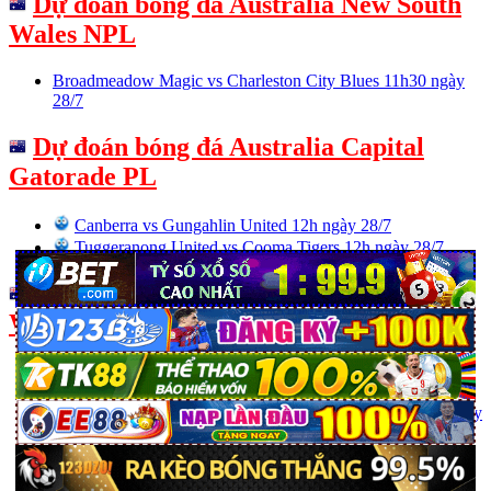
Dự đoán bóng đá Australia New South
Wales NPL
Broadmeadow Magic vs Charleston City Blues 11h30 ngày
28/7
Dự đoán bóng đá Australia Capital
Gatorade PL
Canberra vs Gungahlin United 12h ngày 28/7
Tuggeranong United vs Cooma Tigers 12h ngày 28/7
Dự đoán bóng đá Australia New South
Wales PL
Blacktown City Demons vs Western Sydney Wanderers
Am 12h ngày 28/7
Central Coast Mariners Fc Am vs St George City 12h ngày
28/7
Rockdale City Suns vs A.p.i.a. Leichhardt Tigers 12h ngày
28/7