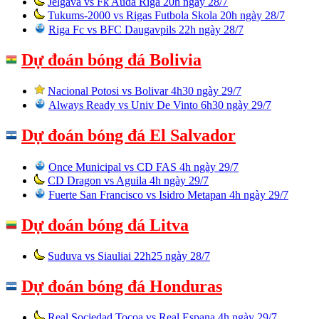
Jelgava vs Fk Auda Riga 20h ngày 28/7
Tukums-2000 vs Rigas Futbola Skola 20h ngày 28/7
Riga Fc vs BFC Daugavpils 22h ngày 28/7
Dự đoán bóng đá Bolivia
Nacional Potosi vs Bolivar 4h30 ngày 29/7
Always Ready vs Univ De Vinto 6h30 ngày 29/7
Dự đoán bóng đá El Salvador
Once Municipal vs CD FAS 4h ngày 29/7
CD Dragon vs Aguila 4h ngày 29/7
Fuerte San Francisco vs Isidro Metapan 4h ngày 29/7
Dự đoán bóng đá Litva
Suduva vs Siauliai 22h25 ngày 28/7
Dự đoán bóng đá Honduras
Real Sociedad Tocoa vs Real Espana 4h ngày 29/7