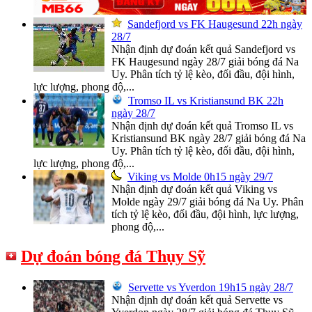
Sandefjord vs FK Haugesund 22h ngày
28/7
Nhận định dự đoán kết quả Sandefjord vs
FK Haugesund ngày 28/7 giải bóng đá Na
Uy. Phân tích tỷ lệ kèo, đối đầu, đội hình,
lực lượng, phong độ,...
Tromso IL vs Kristiansund BK 22h
ngày 28/7
Nhận định dự đoán kết quả Tromso IL vs
Kristiansund BK ngày 28/7 giải bóng đá Na
Uy. Phân tích tỷ lệ kèo, đối đầu, đội hình,
lực lượng, phong độ,...
Viking vs Molde 0h15 ngày 29/7
Nhận định dự đoán kết quả Viking vs
Molde ngày 29/7 giải bóng đá Na Uy. Phân
tích tỷ lệ kèo, đối đầu, đội hình, lực lượng,
phong độ,...
Dự đoán bóng đá Thụy Sỹ
Servette vs Yverdon 19h15 ngày 28/7
Nhận định dự đoán kết quả Servette vs