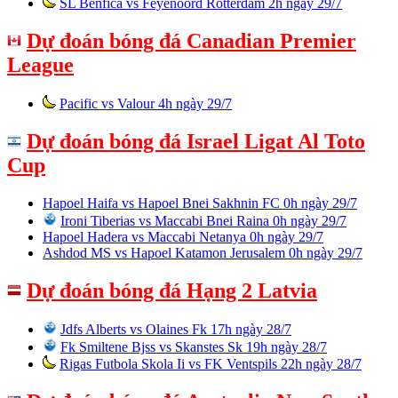
SL Benfica vs Feyenoord Rotterdam 2h ngày 29/7
Dự đoán bóng đá Canadian Premier
League
Pacific vs Valour 4h ngày 29/7
Dự đoán bóng đá Israel Ligat Al Toto
Cup
Hapoel Haifa vs Hapoel Bnei Sakhnin FC 0h ngày 29/7
Ironi Tiberias vs Maccabi Bnei Raina 0h ngày 29/7
Hapoel Hadera vs Maccabi Netanya 0h ngày 29/7
Ashdod MS vs Hapoel Katamon Jerusalem 0h ngày 29/7
Dự đoán bóng đá Hạng 2 Latvia
Jdfs Alberts vs Olaines Fk 17h ngày 28/7
Fk Smiltene Bjss vs Skanstes Sk 19h ngày 28/7
Rigas Futbola Skola Ii vs FK Ventspils 22h ngày 28/7