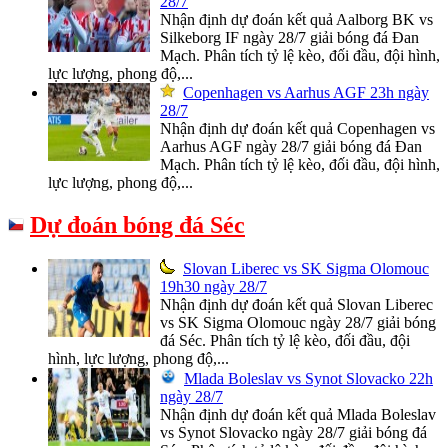
28/7
Nhận định dự đoán kết quả Aalborg BK vs
Silkeborg IF ngày 28/7 giải bóng đá Đan
Mạch. Phân tích tỷ lệ kèo, đối đầu, đội hình,
lực lượng, phong độ,...
Copenhagen vs Aarhus AGF 23h ngày
28/7
Nhận định dự đoán kết quả Copenhagen vs
Aarhus AGF ngày 28/7 giải bóng đá Đan
Mạch. Phân tích tỷ lệ kèo, đối đầu, đội hình,
lực lượng, phong độ,...
Dự đoán bóng đá Séc
Slovan Liberec vs SK Sigma Olomouc
19h30 ngày 28/7
Nhận định dự đoán kết quả Slovan Liberec
vs SK Sigma Olomouc ngày 28/7 giải bóng
đá Séc. Phân tích tỷ lệ kèo, đối đầu, đội
hình, lực lượng, phong độ,...
Mlada Boleslav vs Synot Slovacko 22h
ngày 28/7
Nhận định dự đoán kết quả Mlada Boleslav
vs Synot Slovacko ngày 28/7 giải bóng đá