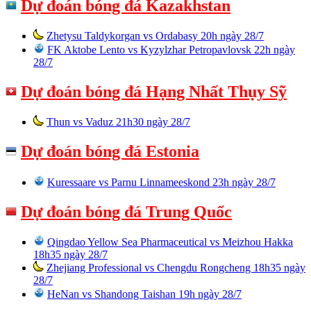
Dự đoán bóng đá Kazakhstan
Zhetysu Taldykorgan vs Ordabasy 20h ngày 28/7
FK Aktobe Lento vs Kyzylzhar Petropavlovsk 22h ngày
28/7
Dự đoán bóng đá Hạng Nhất Thụy Sỹ
Thun vs Vaduz 21h30 ngày 28/7
Dự đoán bóng đá Estonia
Kuressaare vs Parnu Linnameeskond 23h ngày 28/7
Dự đoán bóng đá Trung Quốc
Qingdao Yellow Sea Pharmaceutical vs Meizhou Hakka
18h35 ngày 28/7
Zhejiang Professional vs Chengdu Rongcheng 18h35 ngày
28/7
HeNan vs Shandong Taishan 19h ngày 28/7