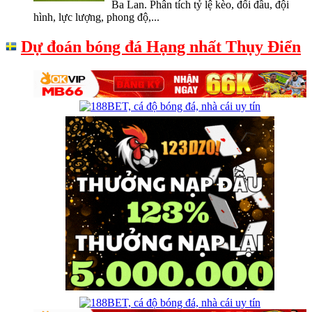
Ba Lan. Phân tích tỷ lệ kèo, đối đầu, đội
hình, lực lượng, phong độ,...
Dự đoán bóng đá Hạng nhất Thụy Điển