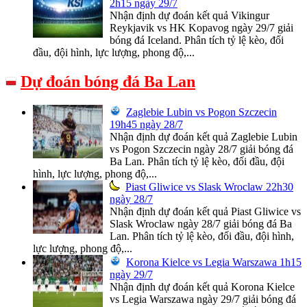
2h15 ngày 29/7
Nhận định dự đoán kết quả Vikingur
Reykjavik vs HK Kopavog ngày 29/7 giải
bóng đá Iceland. Phân tích tỷ lệ kèo, đối
đầu, đội hình, lực lượng, phong độ,...
Dự đoán bóng đá Ba Lan
Zaglebie Lubin vs Pogon Szczecin
19h45 ngày 28/7
Nhận định dự đoán kết quả Zaglebie Lubin
vs Pogon Szczecin ngày 28/7 giải bóng đá
Ba Lan. Phân tích tỷ lệ kèo, đối đầu, đội
hình, lực lượng, phong độ,...
Piast Gliwice vs Slask Wroclaw 22h30
ngày 28/7
Nhận định dự đoán kết quả Piast Gliwice vs
Slask Wroclaw ngày 28/7 giải bóng đá Ba
Lan. Phân tích tỷ lệ kèo, đối đầu, đội hình,
lực lượng, phong độ,...
Korona Kielce vs Legia Warszawa 1h15
ngày 29/7
Nhận định dự đoán kết quả Korona Kielce
vs Legia Warszawa ngày 29/7 giải bóng đá