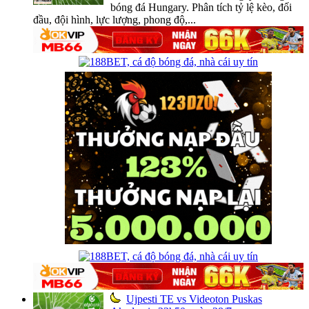
bóng đá Hungary. Phân tích tỷ lệ kèo, đối
đầu, đội hình, lực lượng, phong độ,...
Ujpesti TE vs Videoton Puskas