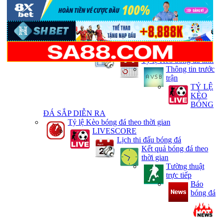
Menu
Dự đoán bóng đá, dự đoán tỉ số
Kết quả bóng đá theo giải đấu
Bảng xếp hạng bóng đá
Tỷ lệ Kèo bóng đá tĩnh
Thông tin trước
trận
TỶ LỆ
KÈO
BÓNG
ĐÁ SẮP DIỄN RA
Tỷ lệ Kèo bóng đá theo thời gian
LIVESCORE
Lịch thi đấu bóng đá
Kết quả bóng đá theo
thời gian
Tường thuật
trực tiếp
Báo
bóng đá