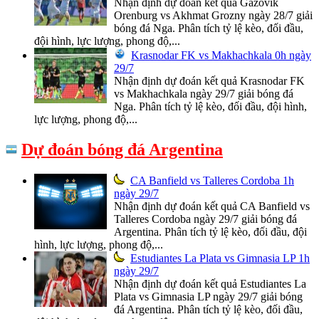
Nhận định dự đoán kết quả Gazovik
Orenburg vs Akhmat Grozny ngày 28/7 giải
bóng đá Nga. Phân tích tỷ lệ kèo, đối đầu,
đội hình, lực lượng, phong độ,...
Krasnodar FK vs Makhachkala 0h ngày
29/7
Nhận định dự đoán kết quả Krasnodar FK
vs Makhachkala ngày 29/7 giải bóng đá
Nga. Phân tích tỷ lệ kèo, đối đầu, đội hình,
lực lượng, phong độ,...
Dự đoán bóng đá Argentina
CA Banfield vs Talleres Cordoba 1h
ngày 29/7
Nhận định dự đoán kết quả CA Banfield vs
Talleres Cordoba ngày 29/7 giải bóng đá
Argentina. Phân tích tỷ lệ kèo, đối đầu, đội
hình, lực lượng, phong độ,...
Estudiantes La Plata vs Gimnasia LP 1h
ngày 29/7
Nhận định dự đoán kết quả Estudiantes La
Plata vs Gimnasia LP ngày 29/7 giải bóng
đá Argentina. Phân tích tỷ lệ kèo, đối đầu,