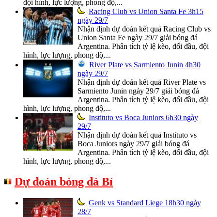
đội hình, lực lượng, phong độ,...
Racing Club vs Union Santa Fe 3h15
ngày 29/7
Nhận định dự đoán kết quả Racing Club vs
Union Santa Fe ngày 29/7 giải bóng đá
Argentina. Phân tích tỷ lệ kèo, đối đầu, đội
hình, lực lượng, phong độ,...
River Plate vs Sarmiento Junin 4h30
ngày 29/7
Nhận định dự đoán kết quả River Plate vs
Sarmiento Junin ngày 29/7 giải bóng đá
Argentina. Phân tích tỷ lệ kèo, đối đầu, đội
hình, lực lượng, phong độ,...
Instituto vs Boca Juniors 6h30 ngày
29/7
Nhận định dự đoán kết quả Instituto vs
Boca Juniors ngày 29/7 giải bóng đá
Argentina. Phân tích tỷ lệ kèo, đối đầu, đội
hình, lực lượng, phong độ,...
Dự đoán bóng đá Bỉ
Genk vs Standard Liege 18h30 ngày
28/7