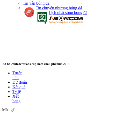
Tin vắn bóng đá
Tin chuyển nhượng bóng đá
Lịch phát sóng bóng đá
ltd bd confederations cup nam chau phi mua 2013
Trước
trận
Dự đoán
Kết quả
Tỷ lệ
Xếp
hạng
Mùa giải: