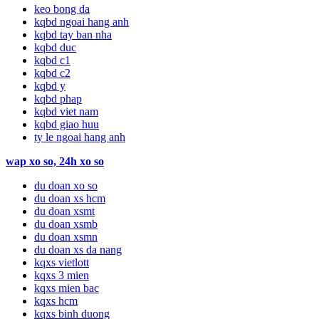
keo bong da
kqbd ngoai hang anh
kqbd tay ban nha
kqbd duc
kqbd c1
kqbd c2
kqbd y
kqbd phap
kqbd viet nam
kqbd giao huu
ty le ngoai hang anh
wap xo so, 24h xo so
du doan xo so
du doan xs hcm
du doan xsmt
du doan xsmb
du doan xsmn
du doan xs da nang
kqxs vietlott
kqxs 3 mien
kqxs mien bac
kqxs hcm
kqxs binh duong