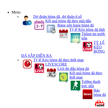
Menu
Dự đoán bóng đá, dự đoán tỉ số
Kết quả bóng đá theo giải đấu
Bảng xếp hạng bóng đá
Tỷ lệ Kèo bóng đá tĩnh
Thông tin trước
trận
TỶ LỆ
KÈO
BÓNG
ĐÁ SẮP DIỄN RA
Tỷ lệ Kèo bóng đá theo thời gian
LIVESCORE
Lịch thi đấu bóng đá
Kết quả bóng đá theo
thời gian
Tường thuật
trực tiếp
Báo
bóng đá