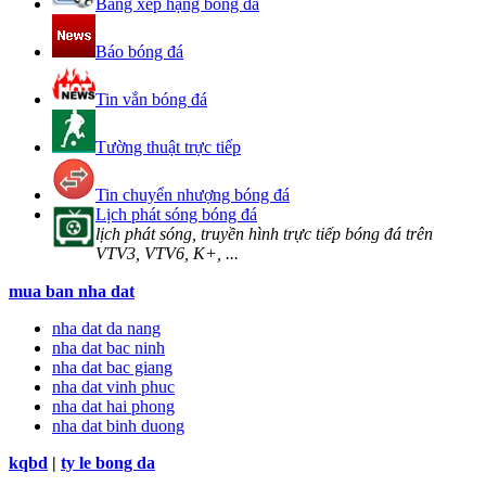
Bảng xếp hạng bóng đá
Báo bóng đá
Tin vắn bóng đá
Tường thuật trực tiếp
Tin chuyển nhượng bóng đá
Lịch phát sóng bóng đá
lịch phát sóng, truyền hình trực tiếp bóng đá trên
VTV3, VTV6, K+, ...
mua ban nha dat
nha dat da nang
nha dat bac ninh
nha dat bac giang
nha dat vinh phuc
nha dat hai phong
nha dat binh duong
kqbd
|
ty le bong da