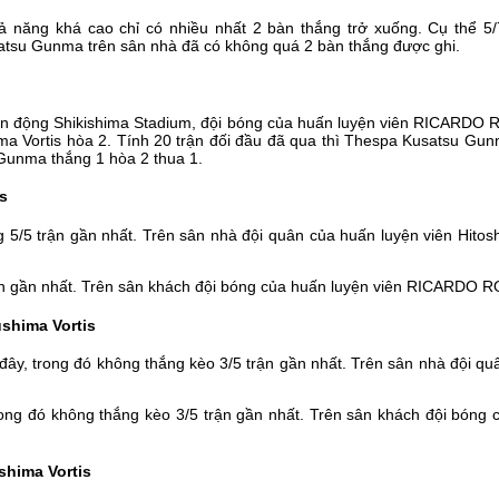
hả năng khá cao chỉ có nhiều nhất 2 bàn thắng trở xuống. Cụ thể 5
satsu Gunma trên sân nhà đã có không quá 2 bàn thắng được ghi.
 vận động Shikishima Stadium, đội bóng của huấn luyện viên RICARDO R
ma Vortis hòa 2. Tính 20 trận đối đầu đã qua thì Thespa Kusatsu Gun
 Gunma thắng 1 hòa 2 thua 1.
s
/5 trận gần nhất. Trên sân nhà đội quân của huấn luyện viên Hitoshi
rận gần nhất. Trên sân khách đội bóng của huấn luyện viên RICARDO R
shima Vortis
, trong đó không thắng kèo 3/5 trận gần nhất. Trên sân nhà đội quân
 trong đó không thắng kèo 3/5 trận gần nhất. Trên sân khách đội bó
shima Vortis