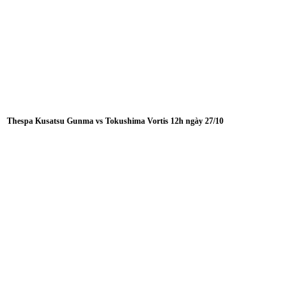
Thespa Kusatsu Gunma vs Tokushima Vortis 12h ngày 27/10