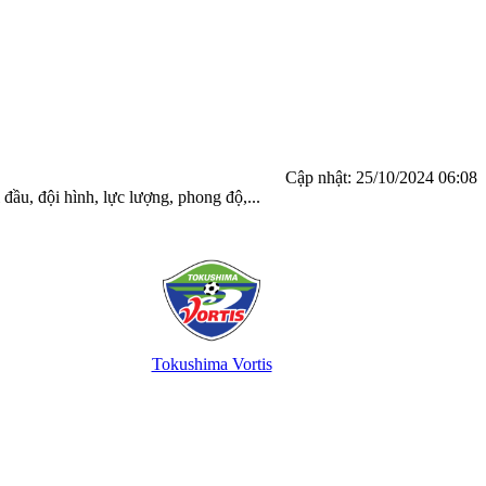
Cập nhật:
25/10/2024 06:08
ầu, đội hình, lực lượng, phong độ,...
Tokushima Vortis