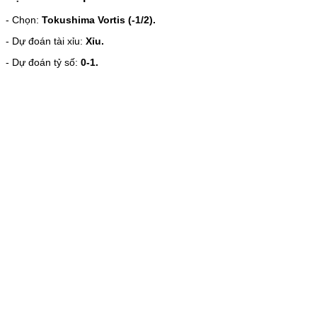
- Chọn:
Tokushima Vortis (-1/2).
- Dự đoán tài xỉu:
Xỉu.
- Dự đoán tỷ số:
0-1.