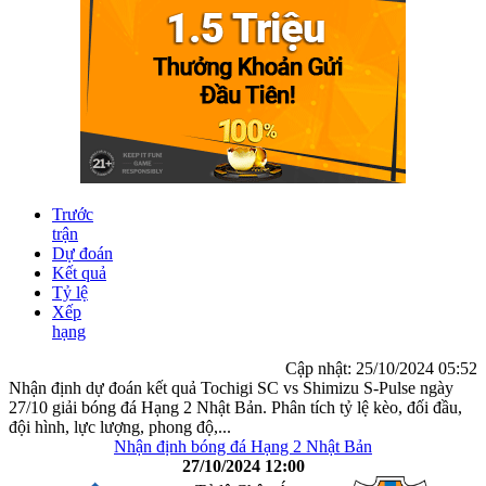
Trước
trận
Dự đoán
Kết quả
Tỷ lệ
Xếp
hạng
Cập nhật:
25/10/2024 05:52
Nhận định dự đoán kết quả Tochigi SC vs Shimizu S-Pulse ngày
27/10 giải bóng đá Hạng 2 Nhật Bản. Phân tích tỷ lệ kèo, đối đầu,
đội hình, lực lượng, phong độ,...
Nhận định bóng đá Hạng 2 Nhật Bản
27/10/2024 12:00