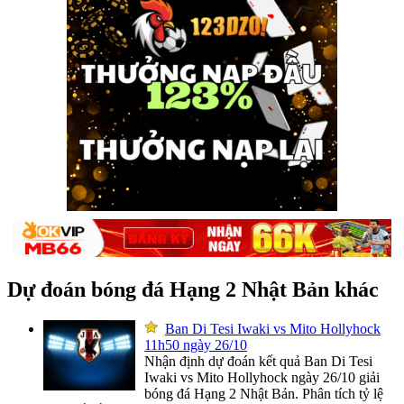
Dự đoán bóng đá Hạng 2 Nhật Bản khác
Ban Di Tesi Iwaki vs Mito Hollyhock
11h50 ngày 26/10
Nhận định dự đoán kết quả Ban Di Tesi
Iwaki vs Mito Hollyhock ngày 26/10 giải
bóng đá Hạng 2 Nhật Bản. Phân tích tỷ lệ