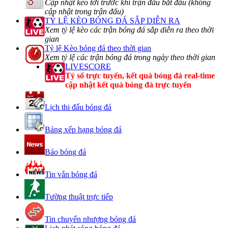
Cập nhật kèo tới trước khi trận đấu bắt đầu (không
cập nhật trong trận đấu)
TỶ LỆ KÈO BÓNG ĐÁ SẮP DIỄN RA
Xem tỷ lệ kèo các trận bóng đá sắp diễn ra theo thời
gian
Tỷ lệ Kèo bóng đá theo thời gian
Xem tỷ lệ các trận bóng đá trong ngày theo thời gian
LIVESCORE
Tỷ số trực tuyến, kết quả bóng đá real-time
cập nhật kết quả bóng đá trực tuyến
Lịch thi đấu bóng đá
Bảng xếp hạng bóng đá
Báo bóng đá
Tin vắn bóng đá
Tường thuật trực tiếp
Tin chuyển nhượng bóng đá