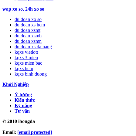
wap xo so, 24h xo so
du doan xo so
du doan xs hcm
du doan xsmt
du doan xsmb
du doan xsmn
du doan xs da nang
kqxs vietlott
kqxs 3 mien
kqxs mien bac
kqxs hcm
kqxs binh duong
Khởi Nghiệp
Ý tưởng
Kiến thức
Kỹ năng
Tư vấn
© 2010 ibongda
Email:
[email protected]