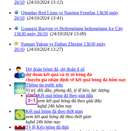
26/10
(
24/10/2024 13:12
)
Qingdao Red Lions vs Nanjing Fengfan 13h30 ngày
26/10
(
24/10/2024 13:41
)
Guangxi Baoyun vs Heilongjiang heilongjiang Ice City
13h30 ngày 26/10
(
24/10/2024 13:09
)
Yunnan Yukun vs Dalian Zhixing 13h30 ngày
26/10
(
24/10/2024 13:27
)
Dự đoán bóng đá, dự đoán tỉ số
dự đoán kết quả và tỷ số bóng đá
chuyên gia nhận định về kết quả bóng đá hôm nay
Thông tin trước trận
Vị trí, đối đầu, phong độ, tỷ lệ kèo, lực lượng
Kết quả bóng đá theo giải đấu
xem kết quả bóng đá theo giải đấu
kqbd 24h hôm nay
Kết quả bóng đá theo thời gian
xem kết quả bóng đá theo thời gian
kqbd 24h hôm nay
Tỷ lệ Kèo bóng đá tĩnh