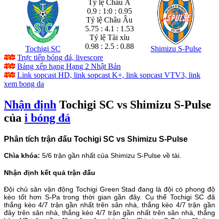
Tỷ lệ Châu Á
0.9 : 1:0 : 0.95
Tỷ lệ Châu Âu
5.75 : 4.1 : 1.53
Tỷ lệ Tài xỉu
0.98 : 2.5 : 0.88
Tochigi SC
Shimizu S-Pulse
Trực tiếp bóng đá, livescore
Bảng xếp hạng Hạng 2 Nhật Bản
Link sopcast HD, link sopcast K+, link sopcast VTV3, link
xem bong da
Nhận định
Tochigi SC vs Shimizu S-Pulse
của
i bóng đá
Phân tích trận đấu Tochigi SC vs Shimizu S-Pulse
Chìa khóa:
5/6 trận gần nhất của Shimizu S-Pulse về tài.
Nhận định kết quả trận đấu
Đội chủ sân vận động Tochigi Green Stad đang là đội có phong độ
kèo tốt hơn S-Pa trong thời gian gần đây. Cụ thể Tochigi SC đã
thắng kèo 4/7 trận gần nhất trên sân nhà, thắng kèo 4/7 trận gần
đây trên sân nhà, thắng kèo 4/7 trận gần nhất trên sân nhà, thắng