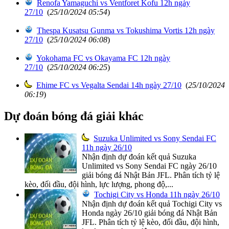
Renofa Yamaguchi vs Ventforet Kofu 12h ngày
27/10
(
25/10/2024 05:54
)
Thespa Kusatsu Gunma vs Tokushima Vortis 12h ngày
27/10
(
25/10/2024 06:08
)
Yokohama FC vs Okayama FC 12h ngày
27/10
(
25/10/2024 06:25
)
Ehime FC vs Vegalta Sendai 14h ngày 27/10
(
25/10/2024
06:19
)
Dự đoán bóng đá giải khác
Suzuka Unlimited vs Sony Sendai FC
11h ngày 26/10
Nhận định dự đoán kết quả Suzuka
Unlimited vs Sony Sendai FC ngày 26/10
giải bóng đá Nhật Bản JFL. Phân tích tỷ lệ
kèo, đối đầu, đội hình, lực lượng, phong độ,...
Tochigi City vs Honda 11h ngày 26/10
Nhận định dự đoán kết quả Tochigi City vs
Honda ngày 26/10 giải bóng đá Nhật Bản
JFL. Phân tích tỷ lệ kèo, đối đầu, đội hình,