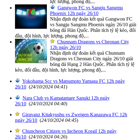
lực lượng, phong độ,...
Gangwon FC vs Sangju Sangmu
Phoenix 12h ngày 26/10
Nhận định dự đoán kết quả Gangwon FC
vs Sangju Sangmu Phoenix ngày 26/10 giải
bóng đá Hàn Quốc. Phân tích tỷ lệ kèo, đối
đầu, đội hình, lực lượng, phong độ,...
Chunnam Dragons vs Cheonan City
12h ngày 26/10
Nhận định dự đoán kết quả Chunnam
Dragons vs Cheonan City ngày 26/10 giải
bóng đá Hạng 2 Hàn Quốc. Phân tích tỷ lệ
kèo, đối đầu, đội hình, lực lượng, phong độ,...
Yokohama Scc vs Matsumoto Yamaga FC 12h ngày
26/10
(
24/10/2024 04:41
)
Nara Club vs Kamatamare Sanuki 12h ngày
26/10
(
24/10/2024 04:40
)
Giravanz Kitakyushu vs Zweigen Kanazawa FC 12h
ngày 26/10
(
24/10/2024 04:45
)
Chuncheon Citizen vs Incheon Korail 12h ngày
26/10
(
24/10/2024 04:26
)