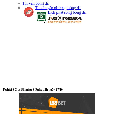
Tin vắn bóng đá
Tin chuyển nhượng bóng đá
Lịch phát sóng bóng đá
Tochigi SC vs Shimizu S-Pulse 12h ngày 27/10