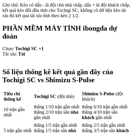
Ghi chú
: Kèo có dấu
-
là đội chủ nhà chấp, dấu
+
là đội khách chấp,
kết quả kèo đối đầu tính cho Tochigi SC, không có dữ liệu kèo tài
xỉu thì kết quả tài xỉu tính theo kèo 2 1/2.
PHẦN MỀM MÁY TÍNH ibongda dự
đoán
Chọn:
Tochigi SC +1
Tài xỉu:
Tài
Số liệu thống kê kết quả gần đây của
Tochigi SC vs Shimizu S-Pulse
Tiêu chí
Shimizu S-Pulse
(đội
Tochigi SC
(đội nhà)
thống kê
khách)
thắng 1/10 trận gần nhất
thắng 6/10 trận gần nhất
10 trận gần
thắng 2/10 trận sân
nhà
thắng 4/10 trận sân
nhất
gần nhất
khách
gần nhất
thắng 1/5 trận gần nhất
thắng 2/5 trận gần nhất
5 trận gần nhất
thắng 1/5 trận sân
nhà
thắng 3/5 trận sân
khách