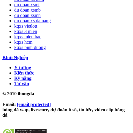
du doan xsmt
du doan xsmb
du doan xsmn
du doan xs da nang
kqxs vietlott
kqxs 3 mien
kqxs mien bac
kqxs hcm
kqxs binh duong
Khởi Nghiệp
Ý tưởng
Kiến thức
Kỹ năng
Tư vấn
© 2010 ibongda
Email:
[email protected]
bóng đá wap, livescore, dự đoán tỉ số, tin tức, video clip bóng
đá