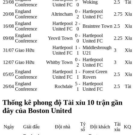
23/08
Woking
2.5
Tài
Conference
United FC
0
England
0 -
Hartlepool
20/08
Altrincham
2.75
Xỉu
Conference
2
United FC
England
Hartlepool
2 -
16/08
Braintree Town
2.5
Xỉu
Conference
United FC
0
England
0 -
Hartlepool
09/08
Yeovil Town
2.25
Xỉu
Conference
0
United FC
Hartlepool
1 -
Middlesbrough
31/07
Giao Hữu
3
Xỉu
United FC
1
U21
0 -
Hartlepool
12/07
Giao Hữu
Whitby Town
3
Xỉu
2
United FC
England
Hartlepool
1 -
Forest Green
05/05
2.5
Xỉu
Conference
United FC
1
Rovers
England
5 -
Hartlepool
26/04
Rochdale
2.5
Tài
Conference
1
United FC
Thống kê phong độ Tài xỉu 10 trận gần
đây của Boston United
Tỷ
Tài
Ngày
Giải đấu
Đội nhà
Đội khách
KQ
số
xỉu