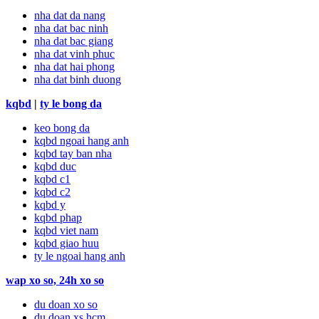
nha dat da nang
nha dat bac ninh
nha dat bac giang
nha dat vinh phuc
nha dat hai phong
nha dat binh duong
kqbd
|
ty le bong da
keo bong da
kqbd ngoai hang anh
kqbd tay ban nha
kqbd duc
kqbd c1
kqbd c2
kqbd y
kqbd phap
kqbd viet nam
kqbd giao huu
ty le ngoai hang anh
wap xo so, 24h xo so
du doan xo so
du doan xs hcm