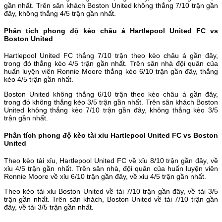
gần nhất. Trên sân khách Boston United không thắng 7/10 trận gần
đây, không thắng 4/5 trận gần nhất.
Phân tích phong độ kèo châu á Hartlepool United FC vs
Boston United
Hartlepool United FC thắng 7/10 trận theo kèo châu á gần đây,
trong đó thắng kèo 4/5 trận gần nhất. Trên sân nhà đội quân của
huấn luyện viên Ronnie Moore thắng kèo 6/10 trận gần đây, thắng
kèo 4/5 trận gần nhất.
Boston United không thắng 6/10 trận theo kèo châu á gần đây,
trong đó không thắng kèo 3/5 trận gần nhất. Trên sân khách Boston
United không thắng kèo 7/10 trận gần đây, không thắng kèo 3/5
trận gần nhất.
Phân tích phong độ kèo tài xỉu Hartlepool United FC vs Boston
United
Theo kèo tài xỉu, Hartlepool United FC về xỉu 8/10 trận gần đây, về
xỉu 4/5 trận gần nhất. Trên sân nhà, đội quân của huấn luyện viên
Ronnie Moore về xỉu 6/10 trận gần đây, về xỉu 4/5 trận gần nhất.
Theo kèo tài xỉu Boston United về tài 7/10 trận gần đây, về tài 3/5
trận gần nhất. Trên sân khách, Boston United về tài 7/10 trận gần
đây, về tài 3/5 trận gần nhất.