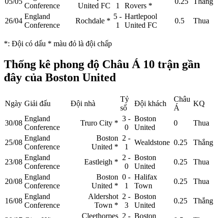
05/05
0.25
Thắng
Conference
United FC
1
Rovers
*
England
5 -
Hartlepool
26/04
Rochdale
*
0.5
Thua
Conference
1
United FC
*
: Đội có dấu
*
màu đỏ là đội chấp
Thống kê phong độ Châu Á 10 trận gần
đây của Boston United
Tỷ
Châu
Ngày
Giải đấu
Đội nhà
Đội khách
KQ
số
Á
England
3 -
Boston
30/08
Truro City
*
0
Thua
Conference
0
United
England
Boston
2 -
25/08
Wealdstone
0.25
Thắng
Conference
United
*
1
England
2 -
Boston
23/08
Eastleigh
*
0.25
Thua
Conference
0
United
England
Boston
0 -
Halifax
20/08
0.25
Thua
Conference
United
*
1
Town
England
Aldershot
2 -
Boston
16/08
0.25
Thắng
Conference
Town
*
3
United
Cleethorpes
2 -
Boston