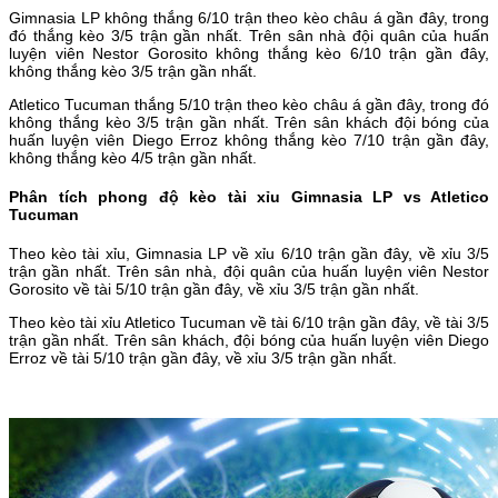
Gimnasia LP không thắng 6/10 trận theo kèo châu á gần đây, trong
đó thắng kèo 3/5 trận gần nhất. Trên sân nhà đội quân của huấn
luyện viên Nestor Gorosito không thắng kèo 6/10 trận gần đây,
không thắng kèo 3/5 trận gần nhất.
Atletico Tucuman thắng 5/10 trận theo kèo châu á gần đây, trong đó
không thắng kèo 3/5 trận gần nhất. Trên sân khách đội bóng của
huấn luyện viên Diego Erroz không thắng kèo 7/10 trận gần đây,
không thắng kèo 4/5 trận gần nhất.
Phân tích phong độ kèo tài xỉu Gimnasia LP vs Atletico
Tucuman
Theo kèo tài xỉu, Gimnasia LP về xỉu 6/10 trận gần đây, về xỉu 3/5
trận gần nhất. Trên sân nhà, đội quân của huấn luyện viên Nestor
Gorosito về tài 5/10 trận gần đây, về xỉu 3/5 trận gần nhất.
Theo kèo tài xỉu Atletico Tucuman về tài 6/10 trận gần đây, về tài 3/5
trận gần nhất. Trên sân khách, đội bóng của huấn luyện viên Diego
Erroz về tài 5/10 trận gần đây, về xỉu 3/5 trận gần nhất.