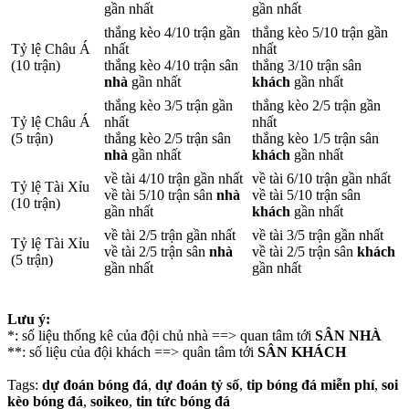
gần nhất
gần nhất
thắng kèo 4/10 trận gần
thắng kèo 5/10 trận gần
Tỷ lệ Châu Á
nhất
nhất
(10 trận)
thắng kèo 4/10 trận sân
thắng 3/10 trận sân
nhà
gần nhất
khách
gần nhất
thắng kèo 3/5 trận gần
thắng kèo 2/5 trận gần
Tỷ lệ Châu Á
nhất
nhất
(5 trận)
thắng kèo 2/5 trận sân
thắng kèo 1/5 trận sân
nhà
gần nhất
khách
gần nhất
về tài 4/10 trận gần nhất
về tài 6/10 trận gần nhất
Tỷ lệ Tài Xỉu
về tài 5/10 trận sân
nhà
về tài 5/10 trận sân
(10 trận)
gần nhất
khách
gần nhất
về tài 2/5 trận gần nhất
về tài 3/5 trận gần nhất
Tỷ lệ Tài Xỉu
về tài 2/5 trận sân
nhà
về tài 2/5 trận sân
khách
(5 trận)
gần nhất
gần nhất
Lưu ý:
*
: số liệu thống kê của đội chủ nhà ==> quan tâm tới
SÂN NHÀ
**
: số liệu của đội khách ==> quân tâm tới
SÂN KHÁCH
Tags:
dự đoán bóng đá
,
dự đoán tỷ số
,
tip bóng đá miễn phí
,
soi
kèo bóng đá
,
soikeo
,
tin tức bóng đá