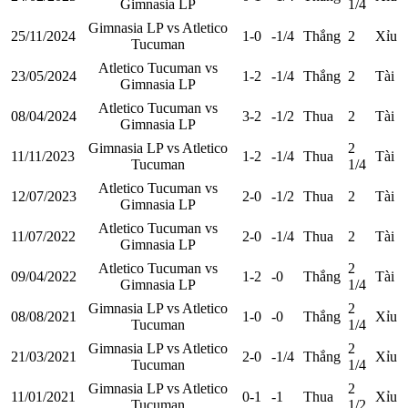
Gimnasia LP
1/4
Gimnasia LP vs Atletico
25/11/2024
1-0
-1/4
Thắng
2
Xỉu
Tucuman
Atletico Tucuman vs
23/05/2024
1-2
-1/4
Thắng
2
Tài
Gimnasia LP
Atletico Tucuman vs
08/04/2024
3-2
-1/2
Thua
2
Tài
Gimnasia LP
Gimnasia LP vs Atletico
2
11/11/2023
1-2
-1/4
Thua
Tài
Tucuman
1/4
Atletico Tucuman vs
12/07/2023
2-0
-1/2
Thua
2
Tài
Gimnasia LP
Atletico Tucuman vs
11/07/2022
2-0
-1/4
Thua
2
Tài
Gimnasia LP
Atletico Tucuman vs
2
09/04/2022
1-2
-0
Thắng
Tài
Gimnasia LP
1/4
Gimnasia LP vs Atletico
2
08/08/2021
1-0
-0
Thắng
Xỉu
Tucuman
1/4
Gimnasia LP vs Atletico
2
21/03/2021
2-0
-1/4
Thắng
Xỉu
Tucuman
1/4
Gimnasia LP vs Atletico
2
11/01/2021
0-1
-1
Thua
Xỉu
Tucuman
1/2