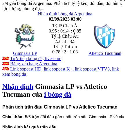
2/9 giải bóng đá Argentina. Phân tích tỷ lệ kèo, đối đầu, đội hình,
lực lượng, phong độ,...
Nhận định bóng đá Argentina
02/09/2025 03:00
Tỷ lệ Châu Á
0.95 : 0:1/4 : 0.85
Tỷ lệ Châu Âu
2.3 : 3 : 3.5
Tỷ lệ Tài xỉu
0.78 : 2 : 1.03
Gimnasia LP
Atletico Tucuman
Trực tiếp bóng đá, livescore
Bảng xếp hạng Argentina
Link sopcast HD, link sopcast K+, link sopcast VTV3, link
xem bong da
Nhận định
Gimnasia LP vs Atletico
Tucuman của
i bóng đá
Phân tích trận đấu Gimnasia LP vs Atletico Tucuman
Chìa khóa:
5/6 trận đối đầu gần nhất trên sân Gimnasia LP về xỉu.
Nhận định kết quả trận đấu