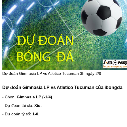
Dự đoán Gimnasia LP vs Atletico Tucuman 3h ngày 2/9
Dự đoán Gimnasia LP vs Atletico Tucuman của ibongda
- Chọn:
Gimnasia LP (-1/4).
- Dự đoán tài xỉu:
Xỉu.
- Dự đoán tỷ số:
1-0.