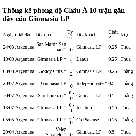
Thống kê phong độ Châu Á 10 trận gần
đây của Gimnasia LP
Tỷ
Châu
Ngày
Giải đấu
Đội nhà
Đội khách
KQ
số
Á
San Martin San
1 -
24/08
Argentina
Gimnasia LP
0.25
Thua
Juan
*
0
1 -
18/08
Argentina
Gimnasia LP
*
Lanus
0.25
Thua
2
1 -
08/08
Argentina
Godoy Cruz
*
Gimnasia LP
0.25
Thắng
2
1 -
28/07
Argentina
Gimnasia LP
Independiente
*
0.5
Thắng
0
0 -
20/07
Argentina
San Lorenzo
*
Gimnasia LP
0.5
Thắng
0
0 -
13/07
Argentina
Gimnasia LP
*
Instituto
0.25
Thua
1
1 -
05/05
Argentina
Gimnasia LP
*
Ca Platense
0.25
Thắng
0
Velez
1 -
29/04
Argentina
Gimnasia LP
0.5
Thua
Sarsfield
*
0