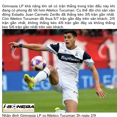
Gimnasia LP khả năng lớn sẽ có trận thắng trong trận đấu này khi
đang có phong độ tốt hơn Atletico Tucuman. Cụ thể đội chủ sân vận
động Estadio Juan Carmelo Zerillo đã thắng kèo 3/5 trận gần nhất.
Còn Atletico Tucuman đã thua 5/7 trận gần đây trên sân khách, 2/5
trận gần nhất, không thắng kèo 4/6 trận gần đây và không thắng
kèo 5/6 trận gần nhất trên sân khách.
Nhận định Gimnasia LP vs Atletico Tucuman 3h ngày 2/9