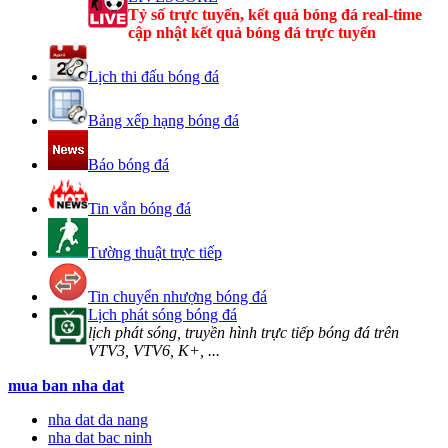
Tỷ số trực tuyến, kết quả bóng đá real-time
cập nhật kết quả bóng đá trực tuyến
Lịch thi đấu bóng đá
Bảng xếp hạng bóng đá
Báo bóng đá
Tin vắn bóng đá
Tường thuật trực tiếp
Tin chuyển nhượng bóng đá
Lịch phát sóng bóng đá
lịch phát sóng, truyền hình trực tiếp bóng đá trên
VTV3, VTV6, K+, ...
mua ban nha dat
nha dat da nang
nha dat bac ninh