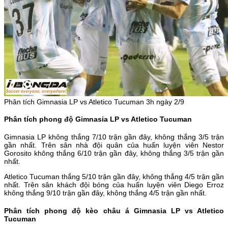
Phân tích Gimnasia LP vs Atletico Tucuman 3h ngày 2/9
Phân tích phong độ Gimnasia LP vs Atletico Tucuman
Gimnasia LP không thắng 7/10 trận gần đây, không thắng 3/5 trận
gần nhất. Trên sân nhà đội quân của huấn luyện viên Nestor
Gorosito không thắng 6/10 trận gần đây, không thắng 3/5 trận gần
nhất.
Atletico Tucuman thắng 5/10 trận gần đây, không thắng 4/5 trận gần
nhất. Trên sân khách đội bóng của huấn luyện viên Diego Erroz
không thắng 9/10 trận gần đây, không thắng 4/5 trận gần nhất.
Phân tích phong độ kèo châu á Gimnasia LP vs Atletico
Tucuman