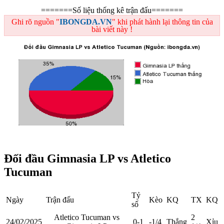
=======Số liệu thống kê trận đấu=======
Ghi rõ nguồn "
IBONGDA.VN
" khi phát hành lại thông tin của
bài viết này !
Đối đầu Gimnasia LP vs Atletico
Tucuman
Tỷ
Ngày
Trận đấu
Kèo
KQ
TX
KQ
số
Atletico Tucuman vs
2
24/02/2025
0-1
-1/4
Thắng
Xỉu