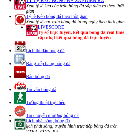
TỶ LỆ KÈO BÓNG ĐÁ SẮP DIỄN RA
Xem tỷ lệ kèo các trận bóng đá sắp diễn ra theo thời
gian
Tỷ lệ Kèo bóng đá theo thời gian
Xem tỷ lệ các trận bóng đá trong ngày theo thời gian
LIVESCORE
Tỷ số trực tuyến, kết quả bóng đá real-time
cập nhật kết quả bóng đá trực tuyến
Lịch thi đấu bóng đá
Bảng xếp hạng bóng đá
Báo bóng đá
Tin vắn bóng đá
Tường thuật trực tiếp
Tin chuyển nhượng bóng đá
Lịch phát sóng bóng đá
lịch phát sóng, truyền hình trực tiếp bóng đá trên
VTV3, VTV6, K+, ...