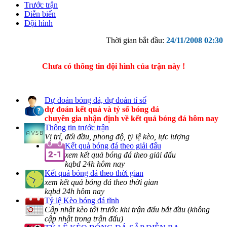
Trước trận
Diễn biến
Đội hình
Thời gian bắt đầu:
24/11/2008 02:30
Chưa có thông tin đội hình của trận này !
Dự đoán bóng đá, dự đoán tỉ số
dự đoán kết quả và tỷ số bóng đá
chuyên gia nhận định về kết quả bóng đá hôm nay
Thông tin trước trận
Vị trí, đối đầu, phong độ, tỷ lệ kèo, lực lượng
Kết quả bóng đá theo giải đấu
xem kết quả bóng đá theo giải đấu
kqbd 24h hôm nay
Kết quả bóng đá theo thời gian
xem kết quả bóng đá theo thời gian
kqbd 24h hôm nay
Tỷ lệ Kèo bóng đá tĩnh
Cập nhật kèo tới trước khi trận đấu bắt đầu (không
cập nhật trong trận đấu)