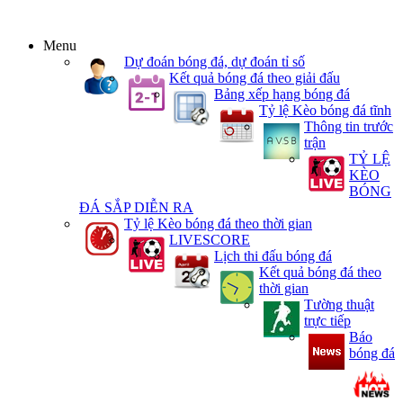
Menu
Dự đoán bóng đá, dự đoán tỉ số
Kết quả bóng đá theo giải đấu
Bảng xếp hạng bóng đá
Tỷ lệ Kèo bóng đá tĩnh
Thông tin trước
trận
TỶ LỆ
KÈO
BÓNG
ĐÁ SẮP DIỄN RA
Tỷ lệ Kèo bóng đá theo thời gian
LIVESCORE
Lịch thi đấu bóng đá
Kết quả bóng đá theo
thời gian
Tường thuật
trực tiếp
Báo
bóng đá