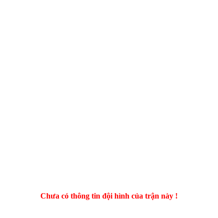
Chưa có thông tin đội hình của trận này !