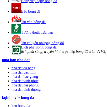
Bảng xếp hạng bóng đá
Báo bóng đá
Tin vắn bóng đá
Tường thuật trực tiếp
Tin chuyển nhượng bóng đá
Lịch phát sóng bóng đá
lịch phát sóng, truyền hình trực tiếp bóng đá trên VTV3,
mua ban nha dat
nha dat da nang
nha dat bac ninh
nha dat bac giang
nha dat vinh phuc
nha dat hai phong
nha dat binh duong
kqbd
|
ty le bong da
keo bong da