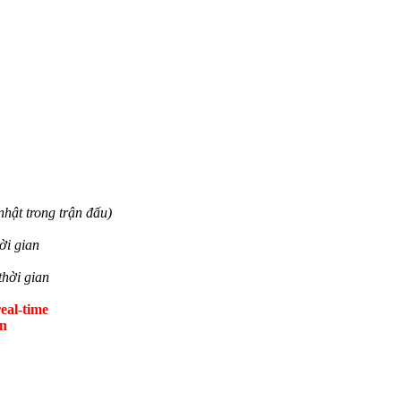
nhật trong trận đấu)
ời gian
thời gian
eal-time
ến