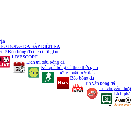
rận
KÈO BÓNG ĐÁ SẮP DIỄN RA
ỷ lệ Kèo bóng đá theo thời gian
LIVESCORE
Lịch thi đấu bóng đá
Kết quả bóng đá theo thời gian
Tường thuật trực tiếp
Báo bóng đá
Tin vắn bóng đá
Tin chuyển nhượ
Lịch phá