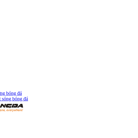
ng bóng đá
t sóng bóng đá