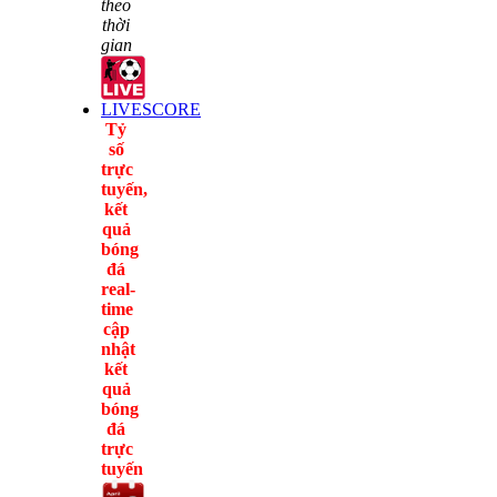
theo
thời
gian
LIVESCORE
Tỷ
số
trực
tuyến,
kết
quả
bóng
đá
real-
time
cập
nhật
kết
quả
bóng
đá
trực
tuyến