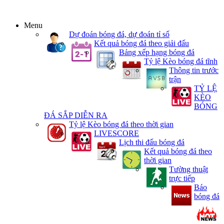
Menu
Dự đoán bóng đá, dự đoán tỉ số
Kết quả bóng đá theo giải đấu
Bảng xếp hạng bóng đá
Tỷ lệ Kèo bóng đá tĩnh
Thông tin trước
trận
TỶ LỆ
KÈO
BÓNG
ĐÁ SẮP DIỄN RA
Tỷ lệ Kèo bóng đá theo thời gian
LIVESCORE
Lịch thi đấu bóng đá
Kết quả bóng đá theo
thời gian
Tường thuật
trực tiếp
Báo
bóng đá