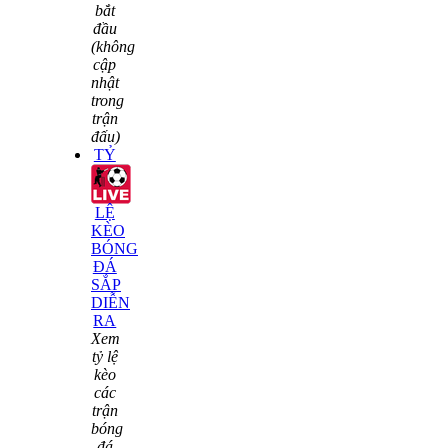
bắt
đầu
(không
cập
nhật
trong
trận
đấu)
TỶ
LỆ
KÈO
BÓNG
ĐÁ
SẮP
DIỄN
RA
Xem
tỷ lệ
kèo
các
trận
bóng
đá