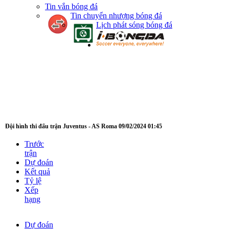
Tin vắn bóng đá
Tin chuyển nhượng bóng đá
Lịch phát sóng bóng đá
Đội hình thi đấu trận Juventus - AS Roma 09/02/2024 01:45
Trước
trận
Dự đoán
Kết quả
Tỷ lệ
Xếp
hạng
Dự đoán