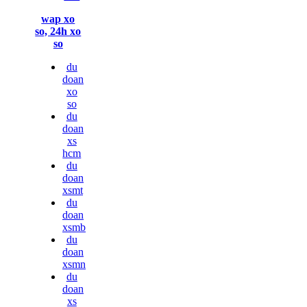
wap xo
so, 24h xo
so
du
doan
xo
so
du
doan
xs
hcm
du
doan
xsmt
du
doan
xsmb
du
doan
xsmn
du
doan
xs