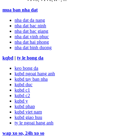
mua ban nha dat
nha dat da nang
nha dat bac ninh
nha dat bac giang
nha dat vinh phuc
nha dat hai phong
nha dat binh duong
kqbd
|
ty le bong da
keo bong da
kqbd ngoai hang anh
kqbd tay ban nha
kqbd duc
kqbd c1
kqbd c2
kqbd y
kqbd phap
kqbd viet nam
kqbd giao huu
ty le ngoai hang anh
wap xo so, 24h xo so