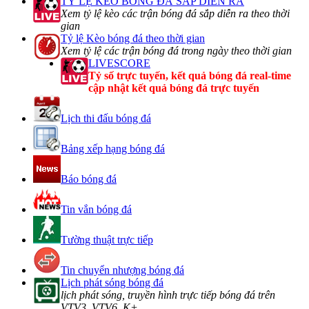
TỶ LỆ KÈO BÓNG ĐÁ SẮP DIỄN RA
Xem tỷ lệ kèo các trận bóng đá sắp diễn ra theo thời
gian
Tỷ lệ Kèo bóng đá theo thời gian
Xem tỷ lệ các trận bóng đá trong ngày theo thời gian
LIVESCORE
Tỷ số trực tuyến, kết quả bóng đá real-time
cập nhật kết quả bóng đá trực tuyến
Lịch thi đấu bóng đá
Bảng xếp hạng bóng đá
Báo bóng đá
Tin vắn bóng đá
Tường thuật trực tiếp
Tin chuyển nhượng bóng đá
Lịch phát sóng bóng đá
lịch phát sóng, truyền hình trực tiếp bóng đá trên
VTV3, VTV6, K+, ...