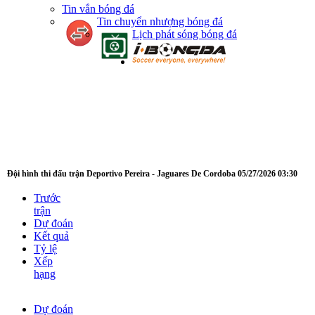
Tin vắn bóng đá
Tin chuyển nhượng bóng đá
Lịch phát sóng bóng đá
Đội hình thi đấu trận Deportivo Pereira - Jaguares De Cordoba 05/27/2026 03:30
Trước
trận
Dự đoán
Kết quả
Tỷ lệ
Xếp
hạng
Dự đoán