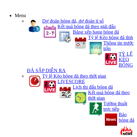
Menu
Dự đoán bóng đá, dự đoán tỉ số
Kết quả bóng đá theo giải đấu
Bảng xếp hạng bóng đá
Tỷ lệ Kèo bóng đá tĩnh
Thông tin trước
trận
TỶ LỆ
KÈO
BÓNG
ĐÁ SẮP DIỄN RA
Tỷ lệ Kèo bóng đá theo thời gian
LIVESCORE
Lịch thi đấu bóng đá
Kết quả bóng đá theo
thời gian
Tường thuật
trực tiếp
Báo
bóng đá