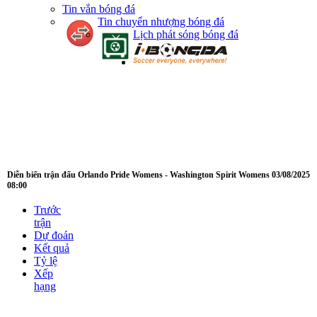
Tin vắn bóng đá
Tin chuyển nhượng bóng đá
Lịch phát sóng bóng đá
Diễn biến trận đấu Orlando Pride Womens - Washington Spirit Womens 03/08/2025
08:00
Trước
trận
Dự đoán
Kết quả
Tỷ lệ
Xếp
hạng