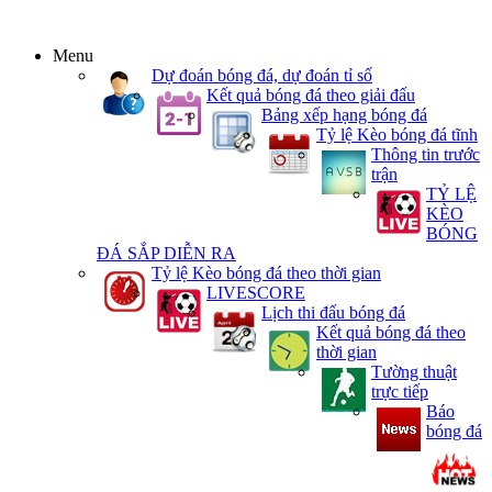
Menu
Dự đoán bóng đá, dự đoán tỉ số
Kết quả bóng đá theo giải đấu
Bảng xếp hạng bóng đá
Tỷ lệ Kèo bóng đá tĩnh
Thông tin trước
trận
TỶ LỆ
KÈO
BÓNG
ĐÁ SẮP DIỄN RA
Tỷ lệ Kèo bóng đá theo thời gian
LIVESCORE
Lịch thi đấu bóng đá
Kết quả bóng đá theo
thời gian
Tường thuật
trực tiếp
Báo
bóng đá