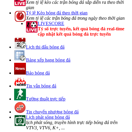
Xem tỷ lệ kèo các trận bóng đá sắp diễn ra theo thời
gian
Tỷ lệ Kèo bóng đá theo thời gian
Xem tỷ lệ các trận bóng đá trong ngày theo thời gian
LIVESCORE
Tỷ số trực tuyến, kết quả bóng đá real-time
cập nhật kết quả bóng đá trực tuyến
Lịch thi đấu bóng đá
Bảng xếp hạng bóng đá
Báo bóng đá
Tin vắn bóng đá
Tường thuật trực tiếp
Tin chuyển nhượng bóng đá
Lịch phát sóng bóng đá
lịch phát sóng, truyền hình trực tiếp bóng đá trên
VTV3, VTV6, K+, ...