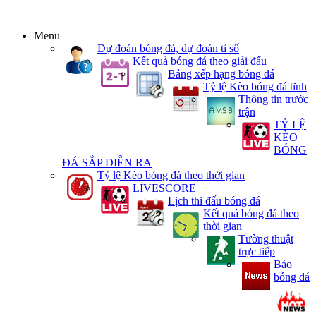
Menu
Dự đoán bóng đá, dự đoán tỉ số
Kết quả bóng đá theo giải đấu
Bảng xếp hạng bóng đá
Tỷ lệ Kèo bóng đá tĩnh
Thông tin trước
trận
TỶ LỆ
KÈO
BÓNG
ĐÁ SẮP DIỄN RA
Tỷ lệ Kèo bóng đá theo thời gian
LIVESCORE
Lịch thi đấu bóng đá
Kết quả bóng đá theo
thời gian
Tường thuật
trực tiếp
Báo
bóng đá