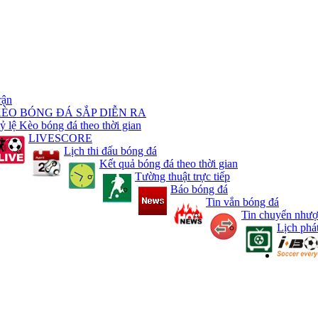
rận
KÈO BÓNG ĐÁ SẮP DIỄN RA
ỷ lệ Kèo bóng đá theo thời gian
LIVESCORE
Lịch thi đấu bóng đá
Kết quả bóng đá theo thời gian
Tường thuật trực tiếp
Báo bóng đá
Tin vắn bóng đá
Tin chuyển nhượ
Lịch phá