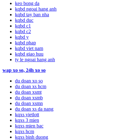
keo bong da
kqbd ngoai hang anh
kqbd tay ban nha
kqbd duc
kqbd c1
kqbd c2
kqbd y
kqbd phap
kqbd viet nam
kqbd giao huu
ty le ngoai hang anh
wap xo so, 24h xo so
du doan xo so
du doan xs hcm
du doan xsmt
du doan xsmb
du doan xsmn
du doan xs da nang
kqxs vietlott
kqxs 3 mien
kqxs mien bac
kqxs hcm
kqxs binh duong