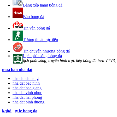
Bảng xếp hạng bóng đá
Báo bóng đá
Tin vắn bóng đá
Tường thuật trực tiếp
Tin chuyển nhượng bóng đá
Lịch phát sóng bóng đá
lịch phát sóng, truyền hình trực tiếp bóng đá trên VTV3,
mua ban nha dat
nha dat da nang
nha dat bac ninh
nha dat bac giang
nha dat vinh phuc
nha dat hai phong
nha dat binh duong
kqbd
|
ty le bong da