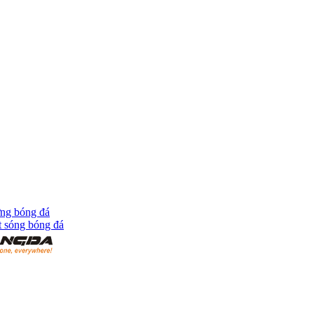
ng bóng đá
t sóng bóng đá