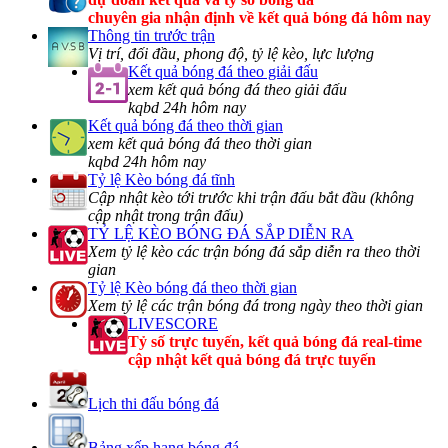
chuyên gia nhận định về kết quả bóng đá hôm nay
Thông tin trước trận
Vị trí, đối đầu, phong độ, tỷ lệ kèo, lực lượng
Kết quả bóng đá theo giải đấu
xem kết quả bóng đá theo giải đấu
kqbd 24h hôm nay
Kết quả bóng đá theo thời gian
xem kết quả bóng đá theo thời gian
kqbd 24h hôm nay
Tỷ lệ Kèo bóng đá tĩnh
Cập nhật kèo tới trước khi trận đấu bắt đầu (không
cập nhật trong trận đấu)
TỶ LỆ KÈO BÓNG ĐÁ SẮP DIỄN RA
Xem tỷ lệ kèo các trận bóng đá sắp diễn ra theo thời
gian
Tỷ lệ Kèo bóng đá theo thời gian
Xem tỷ lệ các trận bóng đá trong ngày theo thời gian
LIVESCORE
Tỷ số trực tuyến, kết quả bóng đá real-time
cập nhật kết quả bóng đá trực tuyến
Lịch thi đấu bóng đá
Bảng xếp hạng bóng đá