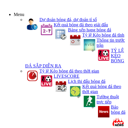
Menu
Dự đoán bóng đá, dự đoán tỉ số
Kết quả bóng đá theo giải đấu
Bảng xếp hạng bóng đá
Tỷ lệ Kèo bóng đá tĩnh
Thông tin trước
trận
TỶ LỆ
KÈO
BÓNG
ĐÁ SẮP DIỄN RA
Tỷ lệ Kèo bóng đá theo thời gian
LIVESCORE
Lịch thi đấu bóng đá
Kết quả bóng đá theo
thời gian
Tường thuật
trực tiếp
Báo
bóng đá