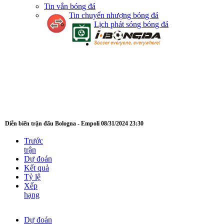
Tin vắn bóng đá
Tin chuyển nhượng bóng đá
Lịch phát sóng bóng đá
Diễn biến trận đấu Bologna - Empoli 08/31/2024 23:30
Trước
trận
Dự đoán
Kết quả
Tỷ lệ
Xếp
hạng
Dự đoán