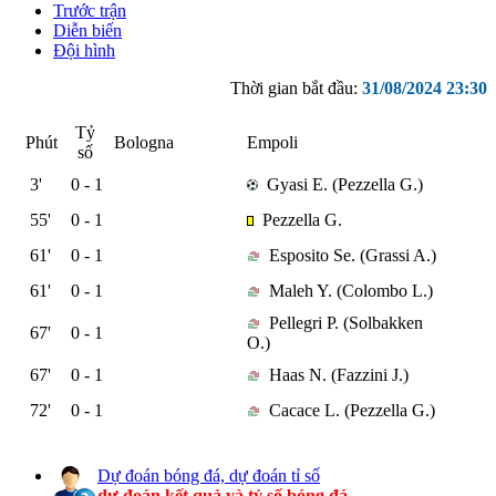
Trước trận
Diễn biến
Đội hình
Thời gian bắt đầu:
31/08/2024 23:30
Tỷ
Phút
Bologna
Empoli
số
3'
0 - 1
Gyasi E. (Pezzella G.)
55'
0 - 1
Pezzella G.
61'
0 - 1
Esposito Se. (Grassi A.)
61'
0 - 1
Maleh Y. (Colombo L.)
Pellegri P. (Solbakken
67'
0 - 1
O.)
67'
0 - 1
Haas N. (Fazzini J.)
72'
0 - 1
Cacace L. (Pezzella G.)
Dự đoán bóng đá, dự đoán tỉ số
dự đoán kết quả và tỷ số bóng đá