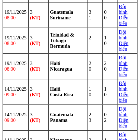
Đội
19/11/2025
3
Guatemala
3
0
hình
08:00
(KT)
Suriname
1
0
Diễn
biến
Đội
Trinidad &
19/11/2025
3
2
1
hình
Tobago
08:00
(KT)
1
0
Diễn
Bermuda
biến
Đội
19/11/2025
3
Haiti
2
2
hình
08:00
(KT)
Nicaragua
0
0
Diễn
biến
Đội
14/11/2025
3
Haiti
1
1
hình
09:00
(KT)
Costa Rica
0
0
Diễn
biến
Đội
14/11/2025
3
Guatemala
2
0
hình
09:00
(KT)
Panama
3
2
Diễn
biến
Đội