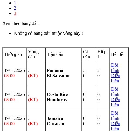
1
2
3
Xem theo bảng đấu
Không có bảng đấu thuộc vòng này !
Vòng
Cả
Hiệp
Thời gian
Trận đấu
Bên lề
đấu
trận
1
Đội
19/11/2025
3
Panama
3
2
hình
08:00
(KT)
El Salvador
0
0
Diễn
biến
Đội
19/11/2025
3
Costa Rica
0
0
hình
08:00
(KT)
Honduras
0
0
Diễn
biến
Đội
19/11/2025
3
Jamaica
0
0
hình
08:00
(KT)
Curacao
0
0
Diễn
biến