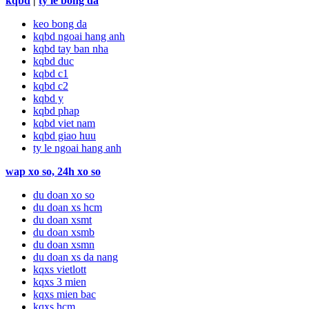
kqbd
|
ty le bong da
keo bong da
kqbd ngoai hang anh
kqbd tay ban nha
kqbd duc
kqbd c1
kqbd c2
kqbd y
kqbd phap
kqbd viet nam
kqbd giao huu
ty le ngoai hang anh
wap xo so, 24h xo so
du doan xo so
du doan xs hcm
du doan xsmt
du doan xsmb
du doan xsmn
du doan xs da nang
kqxs vietlott
kqxs 3 mien
kqxs mien bac
kqxs hcm