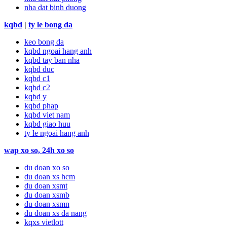
nha dat binh duong
kqbd
|
ty le bong da
keo bong da
kqbd ngoai hang anh
kqbd tay ban nha
kqbd duc
kqbd c1
kqbd c2
kqbd y
kqbd phap
kqbd viet nam
kqbd giao huu
ty le ngoai hang anh
wap xo so, 24h xo so
du doan xo so
du doan xs hcm
du doan xsmt
du doan xsmb
du doan xsmn
du doan xs da nang
kqxs vietlott