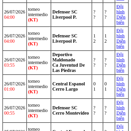
Đội
torneo
26/07/2026
Defensor SC
?
?
hình
intermedio
04:00
Liverpool P.
?
?
Diễn
(KT)
biến
Đội
torneo
26/07/2026
Defensor SC
1
1
hình
intermedio
04:00
Liverpool P.
2
2
Diễn
(KT)
biến
Deportivo
Đội
torneo
26/07/2026
Maldonado
?
?
hình
intermedio
03:55
Ca Juventud De
?
?
Diễn
(KT)
Las Piedras
biến
Đội
torneo
26/07/2026
Central Espanol
0
0
hình
intermedio
01:00
Cerro Largo
1
1
Diễn
(KT)
biến
Đội
torneo
26/07/2026
Defensor SC
?
?
hình
intermedio
00:55
Cerro Montevideo
?
?
Diễn
(KT)
biến
Đội
torneo