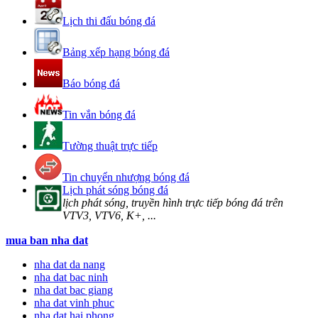
Lịch thi đấu bóng đá
Bảng xếp hạng bóng đá
Báo bóng đá
Tin vắn bóng đá
Tường thuật trực tiếp
Tin chuyển nhượng bóng đá
Lịch phát sóng bóng đá
lịch phát sóng, truyền hình trực tiếp bóng đá trên
VTV3, VTV6, K+, ...
mua ban nha dat
nha dat da nang
nha dat bac ninh
nha dat bac giang
nha dat vinh phuc
nha dat hai phong