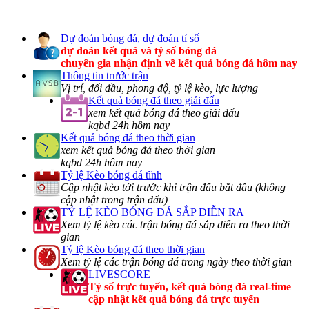
Dự đoán bóng đá, dự đoán tỉ số
dự đoán kết quả và tỷ số bóng đá
chuyên gia nhận định về kết quả bóng đá hôm nay
Thông tin trước trận
Vị trí, đối đầu, phong độ, tỷ lệ kèo, lực lượng
Kết quả bóng đá theo giải đấu
xem kết quả bóng đá theo giải đấu
kqbd 24h hôm nay
Kết quả bóng đá theo thời gian
xem kết quả bóng đá theo thời gian
kqbd 24h hôm nay
Tỷ lệ Kèo bóng đá tĩnh
Cập nhật kèo tới trước khi trận đấu bắt đầu (không
cập nhật trong trận đấu)
TỶ LỆ KÈO BÓNG ĐÁ SẮP DIỄN RA
Xem tỷ lệ kèo các trận bóng đá sắp diễn ra theo thời
gian
Tỷ lệ Kèo bóng đá theo thời gian
Xem tỷ lệ các trận bóng đá trong ngày theo thời gian
LIVESCORE
Tỷ số trực tuyến, kết quả bóng đá real-time
cập nhật kết quả bóng đá trực tuyến