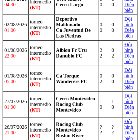
intermedio
04:30
Cerro Largo
0
0
Diễn
(KT)
biến
Deportivo
Đội
torneo
02/08/2026
Maldonado
0
0
hình
intermedio
01:00
Ca Juventud De
0
0
Diễn
(KT)
Las Piedras
biến
Đội
torneo
01/08/2026
Albion Fc Uru
2
0
hình
intermedio
22:00
Danubio FC
2
2
Diễn
(KT)
biến
Đội
torneo
01/08/2026
Ca Torque
0
0
hình
intermedio
05:00
Wanderers FC
2
0
Diễn
(KT)
biến
Đội
torneo
Cerro Montevideo
27/07/2026
1
1
hình
intermedio
Racing Club
01:00
0
0
Diễn
(KT)
Montevideo
biến
Đội
torneo
Racing Club
26/07/2026
?
?
hình
intermedio
Montevideo
21:00
?
?
Diễn
(KT)
Boston River
biến