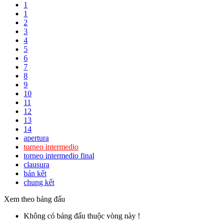
1
1
2
3
4
5
6
7
8
9
10
11
12
13
14
apertura
torneo intermedio
torneo intermedio final
clausura
bán kết
chung kết
Xem theo bảng đấu
Không có bảng đấu thuộc vòng này !