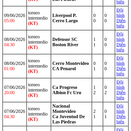
biến
Đội
torneo
09/06/2026
Liverpool P.
0
0
hình
intermedio
05:00
Cerro Largo
0
0
Diễn
(KT)
biến
Đội
torneo
08/06/2026
Defensor SC
1
0
hình
intermedio
04:30
Boston River
1
0
Diễn
(KT)
biến
Đội
torneo
08/06/2026
Cerro Montevideo
0
0
hình
intermedio
01:00
CA Penarol
1
0
Diễn
(KT)
biến
Đội
torneo
07/06/2026
Ca Progreso
1
0
hình
intermedio
20:00
Albion Fc Uru
2
2
Diễn
(KT)
biến
Nacional
Đội
torneo
07/06/2026
Montevideo
2
0
hình
intermedio
04:30
Ca Juventud De
1
1
Diễn
(KT)
Las Piedras
biến
Đội