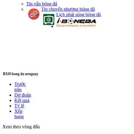
Tin vắn bóng đá
Tin chuyển nhượng bóng đá
Lịch phát sóng bóng đá
BXH bong da uruguay
Trước
trận
Dự đoán
Kết quả
Tỷ lệ
Xếp
hạng
Xem theo vòng đấu