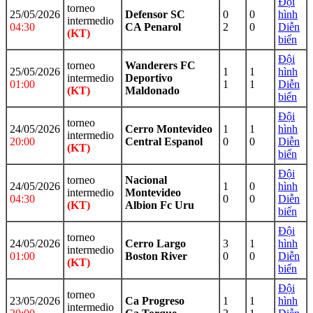
Đội
torneo
25/05/2026
Defensor SC
0
0
hình
intermedio
04:30
CA Penarol
2
0
Diễn
(KT)
biến
Đội
torneo
Wanderers FC
25/05/2026
1
1
hình
intermedio
Deportivo
01:00
1
1
Diễn
(KT)
Maldonado
biến
Đội
torneo
24/05/2026
Cerro Montevideo
1
1
hình
intermedio
20:00
Central Espanol
0
0
Diễn
(KT)
biến
Đội
torneo
Nacional
24/05/2026
1
0
hình
intermedio
Montevideo
04:30
0
0
Diễn
(KT)
Albion Fc Uru
biến
Đội
torneo
24/05/2026
Cerro Largo
3
1
hình
intermedio
01:00
Boston River
0
0
Diễn
(KT)
biến
Đội
torneo
23/05/2026
Ca Progreso
1
1
hình
intermedio