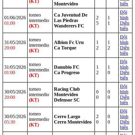
(KT)
Montevideo
biến
Đội
torneo
Ca Juventud De
01/06/2026
2
1
hình
intermedio
Las Piedras
01:00
5
1
Diễn
(KT)
Wanderers FC
biến
Đội
torneo
31/05/2026
Albion Fc Uru
1
1
hình
intermedio
20:00
Ca Torque
2
2
Diễn
(KT)
biến
Đội
torneo
31/05/2026
Danubio FC
1
1
hình
intermedio
01:00
Ca Progreso
2
0
Diễn
(KT)
biến
Đội
torneo
Racing Club
30/05/2026
0
0
hình
intermedio
Montevideo
20:00
0
0
Diễn
(KT)
Defensor SC
biến
Đội
torneo
30/05/2026
Cerro Largo
2
0
hình
intermedio
05:30
Cerro Montevideo
0
0
Diễn
(KT)
biến