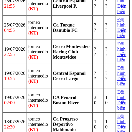
25/07/2026
Central Espanol
?
?
hình
intermedio
21:55
Liverpool P.
?
?
Diễn
(KT)
biến
Đội
torneo
25/07/2026
Ca Torque
?
?
hình
intermedio
04:55
Danubio FC
?
?
Diễn
(KT)
biến
Đội
torneo
Cerro Montevideo
19/07/2026
?
?
hình
intermedio
Racing Club
22:55
?
?
Diễn
(KT)
Montevideo
biến
Đội
torneo
19/07/2026
Central Espanol
?
?
hình
intermedio
19:55
Cerro Largo
?
?
Diễn
(KT)
biến
Đội
torneo
19/07/2026
CA Penarol
3
1
hình
intermedio
02:00
Boston River
0
0
Diễn
(KT)
biến
Đội
torneo
Ca Progreso
18/07/2026
1
1
hình
intermedio
Deportivo
22:30
0
0
Diễn
(KT)
Maldonado