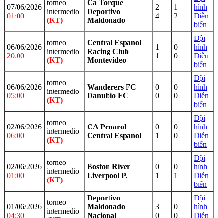
torneo
Ca Torque
07/06/2026
2
1
hình
intermedio
Deportivo
01:00
4
2
Diễn
(KT)
Maldonado
biến
Đội
torneo
Central Espanol
06/06/2026
1
0
hình
intermedio
Racing Club
20:00
1
0
Diễn
(KT)
Montevideo
biến
Đội
torneo
06/06/2026
Wanderers FC
0
0
hình
intermedio
05:00
Danubio FC
0
0
Diễn
(KT)
biến
Đội
torneo
02/06/2026
CA Penarol
0
0
hình
intermedio
06:00
Central Espanol
1
0
Diễn
(KT)
biến
Đội
torneo
02/06/2026
Boston River
0
0
hình
intermedio
01:00
Liverpool P.
1
1
Diễn
(KT)
biến
Deportivo
Đội
torneo
01/06/2026
Maldonado
3
0
hình
intermedio
04:30
Nacional
0
0
Diễn