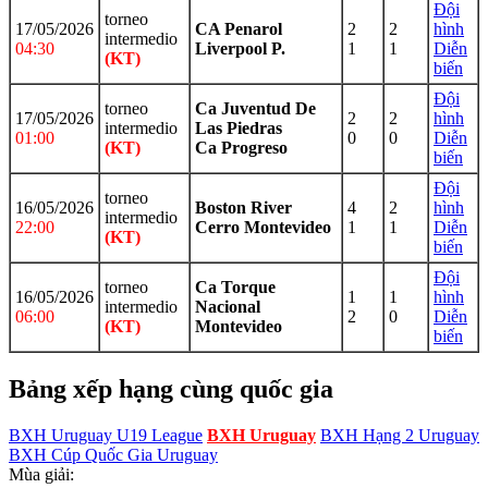
Đội
torneo
17/05/2026
CA Penarol
2
2
hình
intermedio
04:30
Liverpool P.
1
1
Diễn
(KT)
biến
Đội
torneo
Ca Juventud De
17/05/2026
2
2
hình
intermedio
Las Piedras
01:00
0
0
Diễn
(KT)
Ca Progreso
biến
Đội
torneo
16/05/2026
Boston River
4
2
hình
intermedio
22:00
Cerro Montevideo
1
1
Diễn
(KT)
biến
Đội
torneo
Ca Torque
16/05/2026
1
1
hình
intermedio
Nacional
06:00
2
0
Diễn
(KT)
Montevideo
biến
Bảng xếp hạng cùng quốc gia
BXH Uruguay U19 League
BXH Uruguay
BXH Hạng 2 Uruguay
BXH Cúp Quốc Gia Uruguay
Mùa giải: