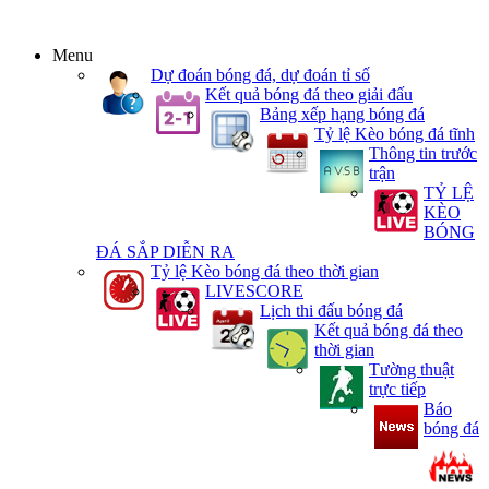
Menu
Dự đoán bóng đá, dự đoán tỉ số
Kết quả bóng đá theo giải đấu
Bảng xếp hạng bóng đá
Tỷ lệ Kèo bóng đá tĩnh
Thông tin trước
trận
TỶ LỆ
KÈO
BÓNG
ĐÁ SẮP DIỄN RA
Tỷ lệ Kèo bóng đá theo thời gian
LIVESCORE
Lịch thi đấu bóng đá
Kết quả bóng đá theo
thời gian
Tường thuật
trực tiếp
Báo
bóng đá