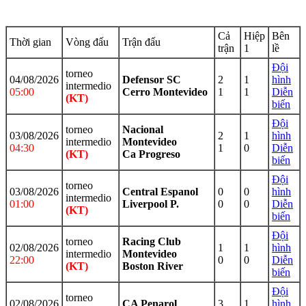
Cả
Hiệp
Bên
Thời gian
Vòng đấu
Trận đấu
trận
1
lề
Đội
torneo
04/08/2026
Defensor SC
2
1
hình
intermedio
05:00
Cerro Montevideo
1
1
Diễn
(KT)
biến
Đội
torneo
Nacional
03/08/2026
2
1
hình
intermedio
Montevideo
04:30
1
0
Diễn
(KT)
Ca Progreso
biến
Đội
torneo
03/08/2026
Central Espanol
0
0
hình
intermedio
01:00
Liverpool P.
0
0
Diễn
(KT)
biến
Đội
torneo
Racing Club
02/08/2026
1
1
hình
intermedio
Montevideo
22:00
0
0
Diễn
(KT)
Boston River
biến
Đội
torneo
02/08/2026
CA Penarol
3
1
hình