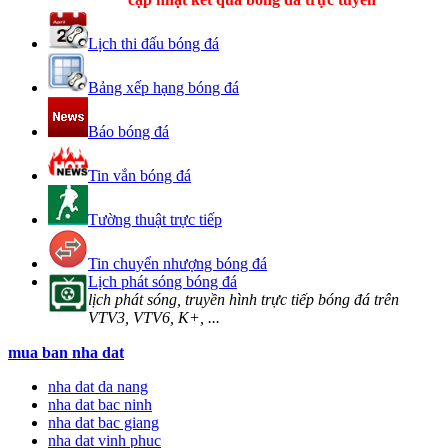
Lịch thi đấu bóng đá
Bảng xếp hạng bóng đá
Báo bóng đá
Tin vắn bóng đá
Tường thuật trực tiếp
Tin chuyển nhượng bóng đá
Lịch phát sóng bóng đá
lịch phát sóng, truyền hình trực tiếp bóng đá trên
VTV3, VTV6, K+, ...
mua ban nha dat
nha dat da nang
nha dat bac ninh
nha dat bac giang
nha dat vinh phuc