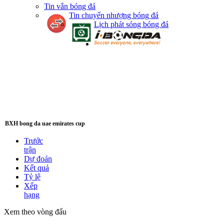
Tin vắn bóng đá
Tin chuyển nhượng bóng đá
Lịch phát sóng bóng đá
BXH bong da uae emirates cup
Trước
trận
Dự đoán
Kết quả
Tỷ lệ
Xếp
hạng
Xem theo vòng đấu