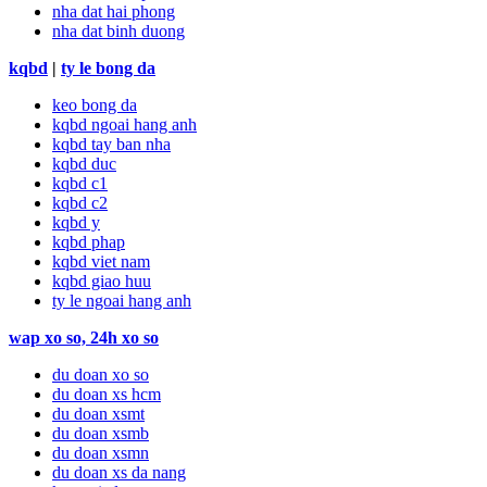
nha dat hai phong
nha dat binh duong
kqbd
|
ty le bong da
keo bong da
kqbd ngoai hang anh
kqbd tay ban nha
kqbd duc
kqbd c1
kqbd c2
kqbd y
kqbd phap
kqbd viet nam
kqbd giao huu
ty le ngoai hang anh
wap xo so, 24h xo so
du doan xo so
du doan xs hcm
du doan xsmt
du doan xsmb
du doan xsmn
du doan xs da nang