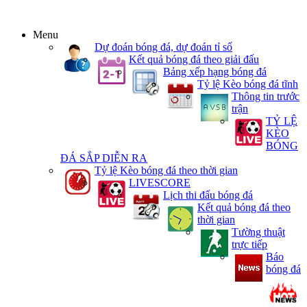
Menu
Dự đoán bóng đá, dự đoán tỉ số
Kết quả bóng đá theo giải đấu
Bảng xếp hạng bóng đá
Tỷ lệ Kèo bóng đá tĩnh
Thông tin trước
trận
TỶ LỆ
KÈO
BÓNG
ĐÁ SẮP DIỄN RA
Tỷ lệ Kèo bóng đá theo thời gian
LIVESCORE
Lịch thi đấu bóng đá
Kết quả bóng đá theo
thời gian
Tường thuật
trực tiếp
Báo
bóng đá