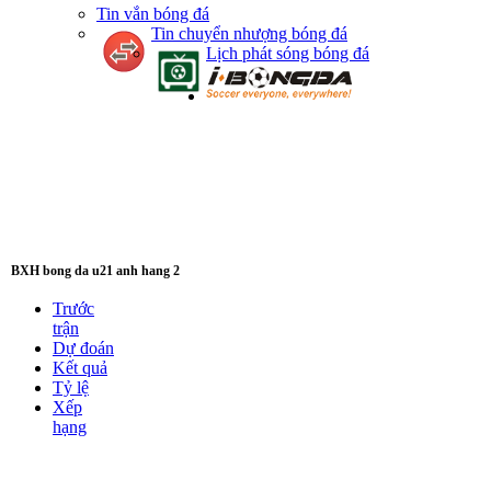
Tin vắn bóng đá
Tin chuyển nhượng bóng đá
Lịch phát sóng bóng đá
BXH bong da u21 anh hang 2
Trước
trận
Dự đoán
Kết quả
Tỷ lệ
Xếp
hạng