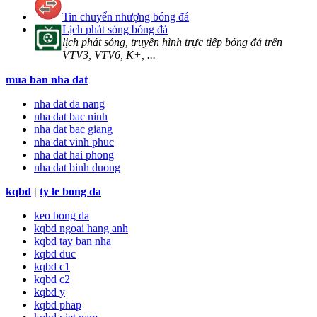
Tin chuyển nhượng bóng đá
Lịch phát sóng bóng đá
lịch phát sóng, truyền hình trực tiếp bóng đá trên
VTV3, VTV6, K+, ...
mua ban nha dat
nha dat da nang
nha dat bac ninh
nha dat bac giang
nha dat vinh phuc
nha dat hai phong
nha dat binh duong
kqbd
|
ty le bong da
keo bong da
kqbd ngoai hang anh
kqbd tay ban nha
kqbd duc
kqbd c1
kqbd c2
kqbd y
kqbd phap