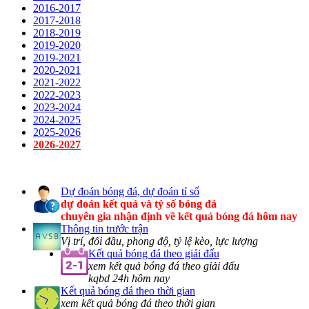
2016-2017
2017-2018
2018-2019
2019-2020
2019-2021
2020-2021
2021-2022
2022-2023
2023-2024
2024-2025
2025-2026
2026-2027
Dự đoán bóng đá, dự đoán tỉ số
dự đoán kết quả và tỷ số bóng đá
chuyên gia nhận định về kết quả bóng đá hôm nay
Thông tin trước trận
Vị trí, đối đầu, phong độ, tỷ lệ kèo, lực lượng
Kết quả bóng đá theo giải đấu
xem kết quả bóng đá theo giải đấu
kqbd 24h hôm nay
Kết quả bóng đá theo thời gian
xem kết quả bóng đá theo thời gian