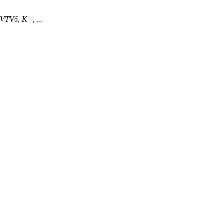
 VTV6, K+, ...