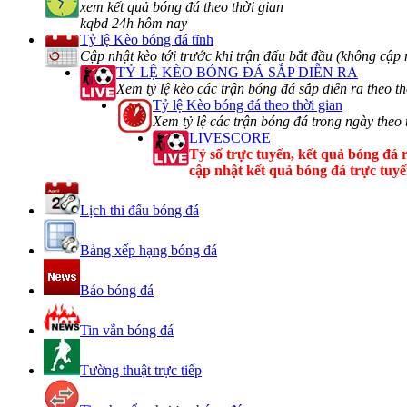
xem kết quả bóng đá theo thời gian
kqbd 24h hôm nay
Tỷ lệ Kèo bóng đá tĩnh
Cập nhật kèo tới trước khi trận đấu bắt đầu (không cập 
TỶ LỆ KÈO BÓNG ĐÁ SẮP DIỄN RA
Xem tỷ lệ kèo các trận bóng đá sắp diễn ra theo th
Tỷ lệ Kèo bóng đá theo thời gian
Xem tỷ lệ các trận bóng đá trong ngày theo 
LIVESCORE
Tỷ số trực tuyến, kết quả bóng đá r
cập nhật kết quả bóng đá trực tuy
Lịch thi đấu bóng đá
Bảng xếp hạng bóng đá
Báo bóng đá
Tin vắn bóng đá
Tường thuật trực tiếp