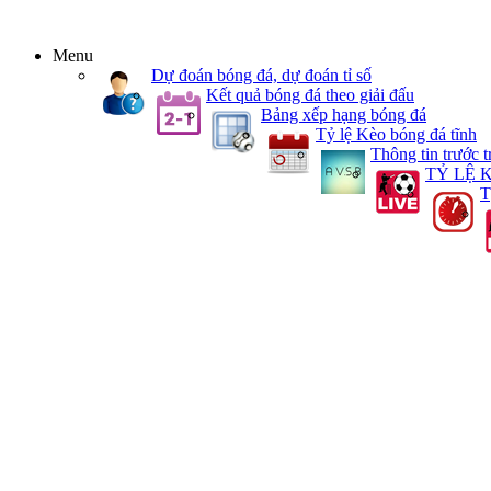
Menu
Dự đoán bóng đá, dự đoán tỉ số
Kết quả bóng đá theo giải đấu
Bảng xếp hạng bóng đá
Tỷ lệ Kèo bóng đá tĩnh
Thông tin trước t
TỶ LỆ 
T