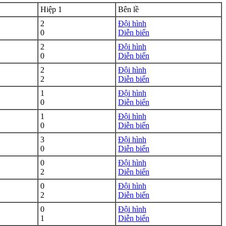
Hiệp 1
Bên lề
2
Đội hình
0
Diễn biến
2
Đội hình
0
Diễn biến
2
Đội hình
2
Diễn biến
1
Đội hình
0
Diễn biến
1
Đội hình
0
Diễn biến
3
Đội hình
0
Diễn biến
0
Đội hình
2
Diễn biến
0
Đội hình
2
Diễn biến
0
Đội hình
1
Diễn biến