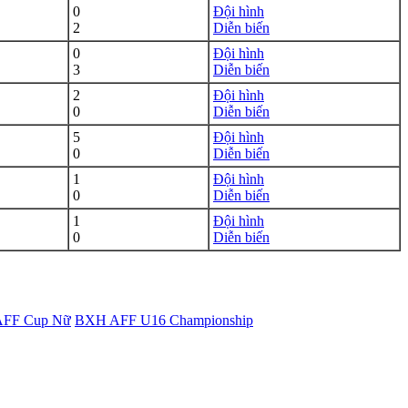
0
Đội hình
2
Diễn biến
0
Đội hình
3
Diễn biến
2
Đội hình
0
Diễn biến
5
Đội hình
0
Diễn biến
1
Đội hình
0
Diễn biến
1
Đội hình
0
Diễn biến
FF Cup Nữ
BXH AFF U16 Championship