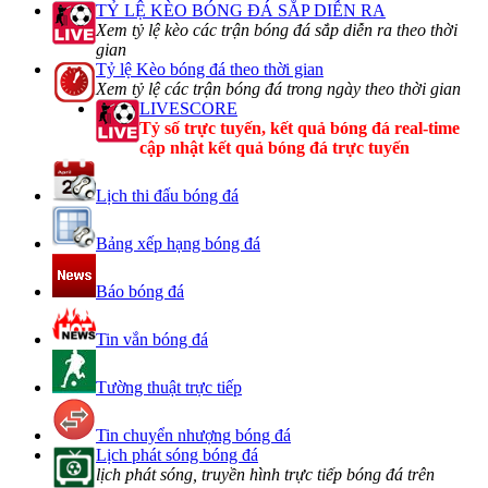
TỶ LỆ KÈO BÓNG ĐÁ SẮP DIỄN RA
Xem tỷ lệ kèo các trận bóng đá sắp diễn ra theo thời
gian
Tỷ lệ Kèo bóng đá theo thời gian
Xem tỷ lệ các trận bóng đá trong ngày theo thời gian
LIVESCORE
Tỷ số trực tuyến, kết quả bóng đá real-time
cập nhật kết quả bóng đá trực tuyến
Lịch thi đấu bóng đá
Bảng xếp hạng bóng đá
Báo bóng đá
Tin vắn bóng đá
Tường thuật trực tiếp
Tin chuyển nhượng bóng đá
Lịch phát sóng bóng đá
lịch phát sóng, truyền hình trực tiếp bóng đá trên