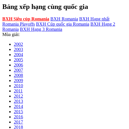
Bảng xếp hạng cùng quốc gia
BXH Siêu cúp Romania
BXH Romania
BXH Hạng nhất
Romania Playoffs
BXH Cúp quốc gia Romania
BXH Hạng 2
Romania
BXH Hạng 3 Romania
Mùa giải:
2002
2003
2004
2005
2006
2007
2008
2009
2010
2011
2012
2013
2014
2015
2016
2017
2018