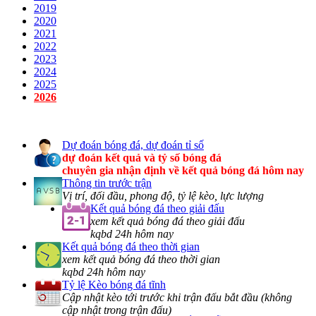
2019
2020
2021
2022
2023
2024
2025
2026
Dự đoán bóng đá, dự đoán tỉ số
dự đoán kết quả và tỷ số bóng đá
chuyên gia nhận định về kết quả bóng đá hôm nay
Thông tin trước trận
Vị trí, đối đầu, phong độ, tỷ lệ kèo, lực lượng
Kết quả bóng đá theo giải đấu
xem kết quả bóng đá theo giải đấu
kqbd 24h hôm nay
Kết quả bóng đá theo thời gian
xem kết quả bóng đá theo thời gian
kqbd 24h hôm nay
Tỷ lệ Kèo bóng đá tĩnh
Cập nhật kèo tới trước khi trận đấu bắt đầu (không
cập nhật trong trận đấu)