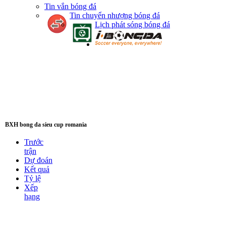
Tin vắn bóng đá
Tin chuyển nhượng bóng đá
Lịch phát sóng bóng đá
BXH bong da sieu cup romania
Trước
trận
Dự đoán
Kết quả
Tỷ lệ
Xếp
hạng