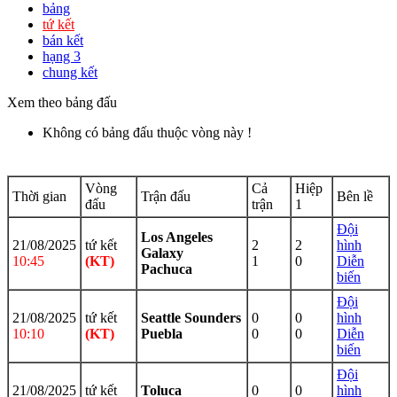
bảng
tứ kết
bán kết
hạng 3
chung kết
Xem theo bảng đấu
Không có bảng đấu thuộc vòng này !
Vòng
Cả
Hiệp
Thời gian
Trận đấu
Bên lề
đấu
trận
1
Đội
Los Angeles
21/08/2025
tứ kết
2
2
hình
Galaxy
10:45
(KT)
1
0
Diễn
Pachuca
biến
Đội
21/08/2025
tứ kết
Seattle Sounders
0
0
hình
10:10
(KT)
Puebla
0
0
Diễn
biến
Đội
21/08/2025
tứ kết
Toluca
0
0
hình