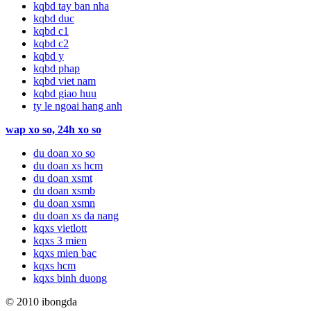
kqbd tay ban nha
kqbd duc
kqbd c1
kqbd c2
kqbd y
kqbd phap
kqbd viet nam
kqbd giao huu
ty le ngoai hang anh
wap xo so, 24h xo so
du doan xo so
du doan xs hcm
du doan xsmt
du doan xsmb
du doan xsmn
du doan xs da nang
kqxs vietlott
kqxs 3 mien
kqxs mien bac
kqxs hcm
kqxs binh duong
© 2010 ibongda