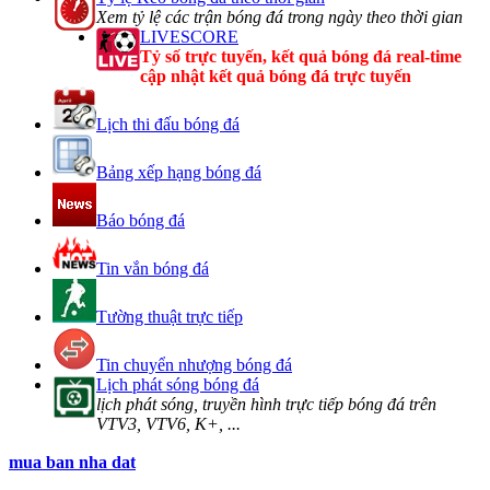
Xem tỷ lệ các trận bóng đá trong ngày theo thời gian
LIVESCORE
Tỷ số trực tuyến, kết quả bóng đá real-time
cập nhật kết quả bóng đá trực tuyến
Lịch thi đấu bóng đá
Bảng xếp hạng bóng đá
Báo bóng đá
Tin vắn bóng đá
Tường thuật trực tiếp
Tin chuyển nhượng bóng đá
Lịch phát sóng bóng đá
lịch phát sóng, truyền hình trực tiếp bóng đá trên
VTV3, VTV6, K+, ...
mua ban nha dat