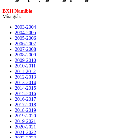
BXH Namibia
Mùa giải:
2003-2004
2004-2005
2005-2006
2006-2007
2007-2008
2008-2009
2009-2010
2010-2011
2011-2012
2012-2013
2013-2014
2014-2015
2015-2016
2016-2017
2017-2018
2018-2019
2019-2020
2019-2021
2020-2021
2021-2022
2022-2023