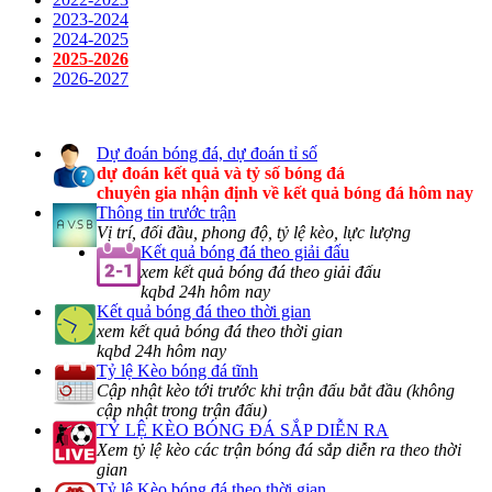
2023-2024
2024-2025
2025-2026
2026-2027
Dự đoán bóng đá, dự đoán tỉ số
dự đoán kết quả và tỷ số bóng đá
chuyên gia nhận định về kết quả bóng đá hôm nay
Thông tin trước trận
Vị trí, đối đầu, phong độ, tỷ lệ kèo, lực lượng
Kết quả bóng đá theo giải đấu
xem kết quả bóng đá theo giải đấu
kqbd 24h hôm nay
Kết quả bóng đá theo thời gian
xem kết quả bóng đá theo thời gian
kqbd 24h hôm nay
Tỷ lệ Kèo bóng đá tĩnh
Cập nhật kèo tới trước khi trận đấu bắt đầu (không
cập nhật trong trận đấu)
TỶ LỆ KÈO BÓNG ĐÁ SẮP DIỄN RA
Xem tỷ lệ kèo các trận bóng đá sắp diễn ra theo thời
gian
Tỷ lệ Kèo bóng đá theo thời gian