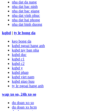
nha dat da nang
nha dat bac ninh
nha dat bac giang
nha dat vinh phuc
nha dat hai phong
nha dat binh duong
kqbd
|
ty le bong da
keo bong da
kqbd ngoai hang anh
kqbd tay ban nha
kqbd duc
kqbd c1
kqbd c2
kqbd y
kqbd phap
kqbd viet nam
kqbd giao huu
ty le ngoai hang anh
wap xo so, 24h xo so
du doan xo so
du doan xs hcm