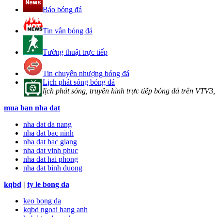
Báo bóng đá
Tin vắn bóng đá
Tường thuật trực tiếp
Tin chuyển nhượng bóng đá
Lịch phát sóng bóng đá
lịch phát sóng, truyền hình trực tiếp bóng đá trên VTV3,
mua ban nha dat
nha dat da nang
nha dat bac ninh
nha dat bac giang
nha dat vinh phuc
nha dat hai phong
nha dat binh duong
kqbd
|
ty le bong da
keo bong da
kqbd ngoai hang anh