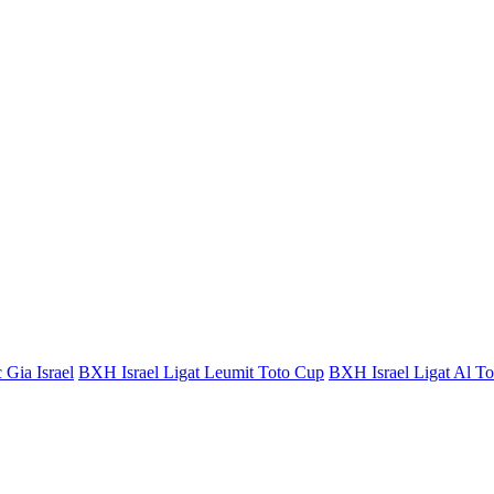
Gia Israel
BXH Israel Ligat Leumit Toto Cup
BXH Israel Ligat Al T