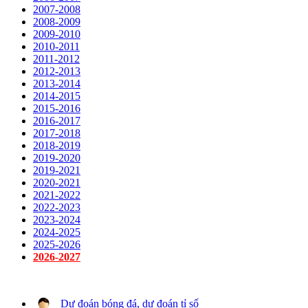
2007-2008
2008-2009
2009-2010
2010-2011
2011-2012
2012-2013
2013-2014
2014-2015
2015-2016
2016-2017
2017-2018
2018-2019
2019-2020
2019-2021
2020-2021
2021-2022
2022-2023
2023-2024
2024-2025
2025-2026
2026-2027
Dự đoán bóng đá, dự đoán tỉ số