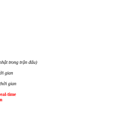
nhật trong trận đấu)
ời gian
thời gian
eal-time
ến