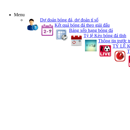
Menu
Dự đoán bóng đá, dự đoán tỉ số
Kết quả bóng đá theo giải đấu
Bảng xếp hạng bóng đá
Tỷ lệ Kèo bóng đá tĩnh
Thông tin trước t
TỶ LỆ 
T