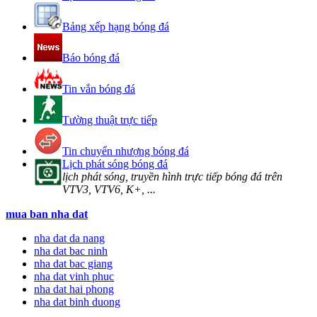
Bảng xếp hạng bóng đá
Báo bóng đá
Tin vắn bóng đá
Tường thuật trực tiếp
Tin chuyển nhượng bóng đá
Lịch phát sóng bóng đá
lịch phát sóng, truyền hình trực tiếp bóng đá trên
VTV3, VTV6, K+, ...
mua ban nha dat
nha dat da nang
nha dat bac ninh
nha dat bac giang
nha dat vinh phuc
nha dat hai phong
nha dat binh duong