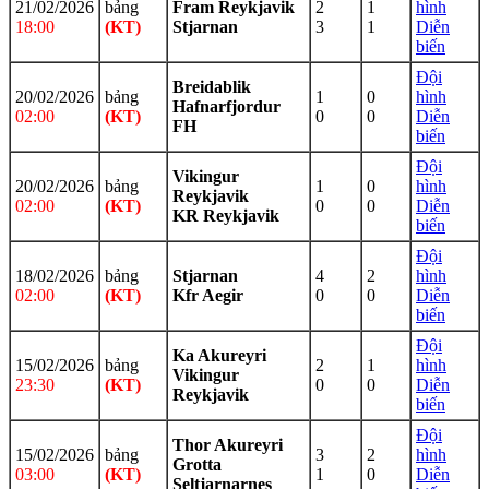
21/02/2026
bảng
Fram Reykjavik
2
1
hình
18:00
(KT)
Stjarnan
3
1
Diễn
biến
Đội
Breidablik
20/02/2026
bảng
1
0
hình
Hafnarfjordur
02:00
(KT)
0
0
Diễn
FH
biến
Đội
Vikingur
20/02/2026
bảng
1
0
hình
Reykjavik
02:00
(KT)
0
0
Diễn
KR Reykjavik
biến
Đội
18/02/2026
bảng
Stjarnan
4
2
hình
02:00
(KT)
Kfr Aegir
0
0
Diễn
biến
Đội
Ka Akureyri
15/02/2026
bảng
2
1
hình
Vikingur
23:30
(KT)
0
0
Diễn
Reykjavik
biến
Đội
Thor Akureyri
15/02/2026
bảng
3
2
hình
Grotta
03:00
(KT)
1
0
Diễn
Seltjarnarnes