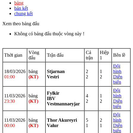
bảng
bán kết
chung kết
Xem theo bảng đấu
Không có bảng đấu thuộc vòng này !
Vòng
Cả
Hiệp
Thời gian
Trận đấu
Bên lề
đấu
trận
1
Đội
18/03/2026
bảng
Stjarnan
2
1
hình
01:00
(KT)
Vestri
2
2
Diễn
biến
Đội
Fylkir
11/03/2026
bảng
4
1
hình
IBV
23:30
(KT)
2
2
Diễn
Vestmannaeyjar
biến
Đội
11/03/2026
bảng
Thor Akureyri
5
2
hình
00:00
(KT)
Valur
1
1
Diễn
biến