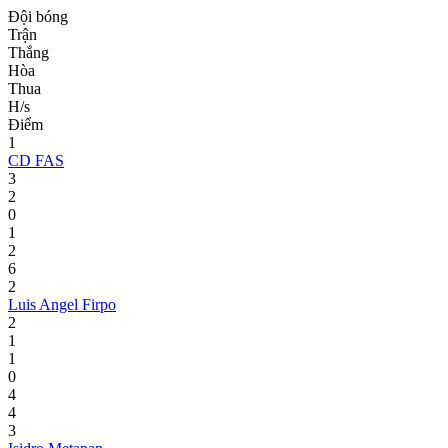
Đội bóng
Trận
Thắng
Hòa
Thua
H/s
Điểm
1
CD FAS
3
2
0
1
2
6
2
Luis Angel Firpo
2
1
1
0
4
4
3