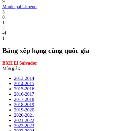
9
Municipal Limeno
3
0
1
2
-4
1
Bảng xếp hạng cùng quốc gia
BXH El Salvador
Mùa giải:
2013-2014
2014-2015
2015-2016
2016-2017
2017-2018
2018-2019
2019-2020
2020-2021
2021-2022
2022-2023
2023-2024