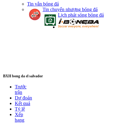
Tin vắn bóng đá
Tin chuyển nhượng bóng đá
Lịch phát sóng bóng đá
BXH bong da el salvador
Trước
trận
Dự đoán
Kết quả
Tỷ lệ
Xếp
hạng