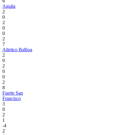
6
Aguila
2
0
2
0
0
2
7
Atletico Balboa
2
0
2
0
0
2
8
Fuerte San
Francisco
3
0
2
1
-4
2