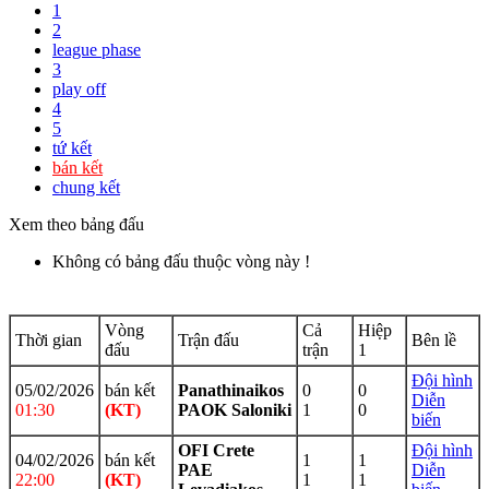
1
2
league phase
3
play off
4
5
tứ kết
bán kết
chung kết
Xem theo bảng đấu
Không có bảng đấu thuộc vòng này !
Vòng
Cả
Hiệp
Thời gian
Trận đấu
Bên lề
đấu
trận
1
Đội hình
05/02/2026
bán kết
Panathinaikos
0
0
Diễn
01:30
(KT)
PAOK Saloniki
1
0
biến
OFI Crete
Đội hình
04/02/2026
bán kết
1
1
PAE
Diễn
22:00
(KT)
1
1