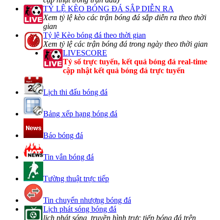
TỶ LỆ KÈO BÓNG ĐÁ SẮP DIỄN RA
Xem tỷ lệ kèo các trận bóng đá sắp diễn ra theo thời
gian
Tỷ lệ Kèo bóng đá theo thời gian
Xem tỷ lệ các trận bóng đá trong ngày theo thời gian
LIVESCORE
Tỷ số trực tuyến, kết quả bóng đá real-time
cập nhật kết quả bóng đá trực tuyến
Lịch thi đấu bóng đá
Bảng xếp hạng bóng đá
Báo bóng đá
Tin vắn bóng đá
Tường thuật trực tiếp
Tin chuyển nhượng bóng đá
Lịch phát sóng bóng đá
lịch phát sóng, truyền hình trực tiếp bóng đá trên