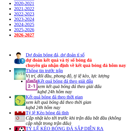
2020-2021
2021-2022
2022-2023
2023-2024
2024-2025
2025-2026
2026-2027
Dự đoán bóng đá, dự đoán tỉ số
dự đoán kết quả và tỷ số bóng đá
chuyên gia nhận định về kết quả bóng đá hôm nay
Thông tin trước trận
Vị trí, đối đầu, phong độ, tỷ lệ kèo, lực lượng
Kết quả bóng đá theo giải đấu
xem kết quả bóng đá theo giải đấu
kqbd 24h hôm nay
Kết quả bóng đá theo thời gian
xem kết quả bóng đá theo thời gian
kqbd 24h hôm nay
Tỷ lệ Kèo bóng đá tĩnh
Cập nhật kèo tới trước khi trận đấu bắt đầu (không
cập nhật trong trận đấu)
TỶ LỆ KÈO BÓNG ĐÁ SẮP DIỄN RA