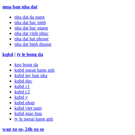
mua ban nha dat
nha dat da nang
nha dat bac ninh
nha dat bac giang
nha dat vinh phuc
nha dat hai phong
nha dat binh duong
kqbd
|
ty le bong da
keo bong da
kqbd ngoai hang anh
kqbd tay ban nha
kqbd duc
kqbd c1
kqbd c2
kqbd y
kqbd phap
kqbd viet nam
kqbd giao huu
ty le ngoai hang anh
wap xo so, 24h xo so