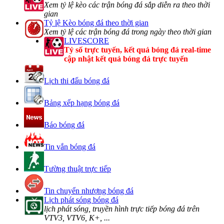
Xem tỷ lệ kèo các trận bóng đá sắp diễn ra theo thời
gian
Tỷ lệ Kèo bóng đá theo thời gian
Xem tỷ lệ các trận bóng đá trong ngày theo thời gian
LIVESCORE
Tỷ số trực tuyến, kết quả bóng đá real-time
cập nhật kết quả bóng đá trực tuyến
Lịch thi đấu bóng đá
Bảng xếp hạng bóng đá
Báo bóng đá
Tin vắn bóng đá
Tường thuật trực tiếp
Tin chuyển nhượng bóng đá
Lịch phát sóng bóng đá
lịch phát sóng, truyền hình trực tiếp bóng đá trên
VTV3, VTV6, K+, ...