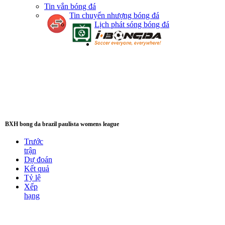
Tin vắn bóng đá
Tin chuyển nhượng bóng đá
Lịch phát sóng bóng đá
BXH bong da brazil paulista womens league
Trước
trận
Dự đoán
Kết quả
Tỷ lệ
Xếp
hạng