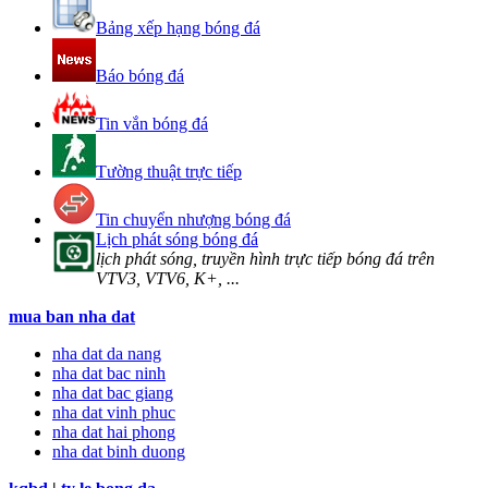
Bảng xếp hạng bóng đá
Báo bóng đá
Tin vắn bóng đá
Tường thuật trực tiếp
Tin chuyển nhượng bóng đá
Lịch phát sóng bóng đá
lịch phát sóng, truyền hình trực tiếp bóng đá trên
VTV3, VTV6, K+, ...
mua ban nha dat
nha dat da nang
nha dat bac ninh
nha dat bac giang
nha dat vinh phuc
nha dat hai phong
nha dat binh duong