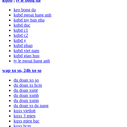
kqbd
|
ty le bong da
keo bong da
kqbd ngoai hang anh
kqbd tay ban nha
kqbd duc
kqbd c1
kqbd c2
kqbd y
kqbd phap
kqbd viet nam
kqbd giao huu
ty le ngoai hang anh
wap xo so, 24h xo so
du doan xo so
du doan xs hcm
du doan xsmt
du doan xsmb
du doan xsmn
du doan xs da nang
kqxs vietlott
kqxs 3 mien
kqxs mien bac
kqxs hcm