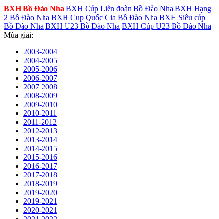
BXH Bồ Đào Nha
BXH Cúp Liên đoàn Bồ Đào Nha
BXH Hạng
2 Bồ Đào Nha
BXH Cup Quốc Gia Bồ Đào Nha
BXH Siêu cúp
Bồ Đào Nha
BXH U23 Bồ Đào Nha
BXH Cúp U23 Bồ Đào Nha
Mùa giải:
2003-2004
2004-2005
2005-2006
2006-2007
2007-2008
2008-2009
2009-2010
2010-2011
2011-2012
2012-2013
2013-2014
2014-2015
2015-2016
2016-2017
2017-2018
2018-2019
2019-2020
2019-2021
2020-2021
2021-2022