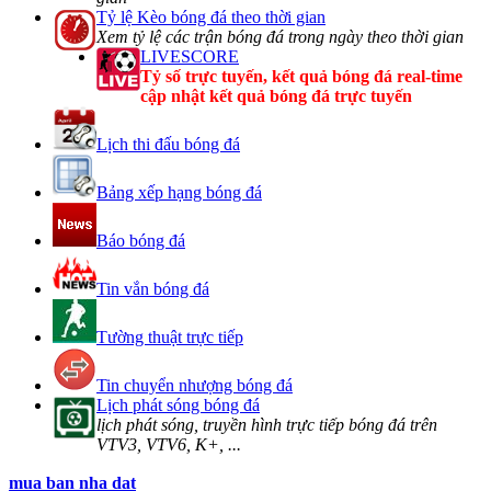
Tỷ lệ Kèo bóng đá theo thời gian
Xem tỷ lệ các trận bóng đá trong ngày theo thời gian
LIVESCORE
Tỷ số trực tuyến, kết quả bóng đá real-time
cập nhật kết quả bóng đá trực tuyến
Lịch thi đấu bóng đá
Bảng xếp hạng bóng đá
Báo bóng đá
Tin vắn bóng đá
Tường thuật trực tiếp
Tin chuyển nhượng bóng đá
Lịch phát sóng bóng đá
lịch phát sóng, truyền hình trực tiếp bóng đá trên
VTV3, VTV6, K+, ...
mua ban nha dat