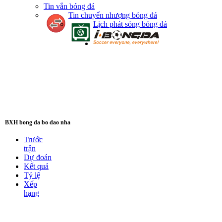
Tin vắn bóng đá
Tin chuyển nhượng bóng đá
Lịch phát sóng bóng đá
BXH bong da bo dao nha
Trước
trận
Dự đoán
Kết quả
Tỷ lệ
Xếp
hạng