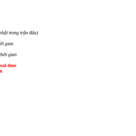
nhật trong trận đấu)
ời gian
thời gian
eal-time
ến