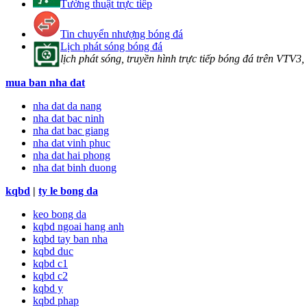
Tường thuật trực tiếp
Tin chuyển nhượng bóng đá
Lịch phát sóng bóng đá
lịch phát sóng, truyền hình trực tiếp bóng đá trên VTV3,
mua ban nha dat
nha dat da nang
nha dat bac ninh
nha dat bac giang
nha dat vinh phuc
nha dat hai phong
nha dat binh duong
kqbd
|
ty le bong da
keo bong da
kqbd ngoai hang anh
kqbd tay ban nha
kqbd duc
kqbd c1
kqbd c2
kqbd y
kqbd phap