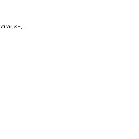
 VTV6, K+, ...