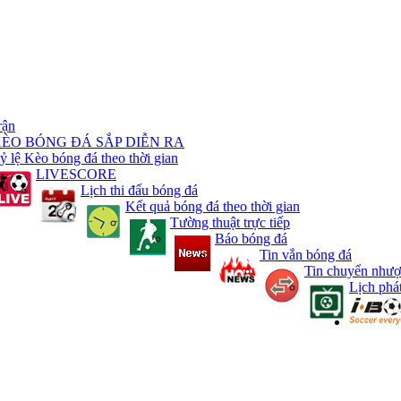
rận
KÈO BÓNG ĐÁ SẮP DIỄN RA
ỷ lệ Kèo bóng đá theo thời gian
LIVESCORE
Lịch thi đấu bóng đá
Kết quả bóng đá theo thời gian
Tường thuật trực tiếp
Báo bóng đá
Tin vắn bóng đá
Tin chuyển nhượ
Lịch phá