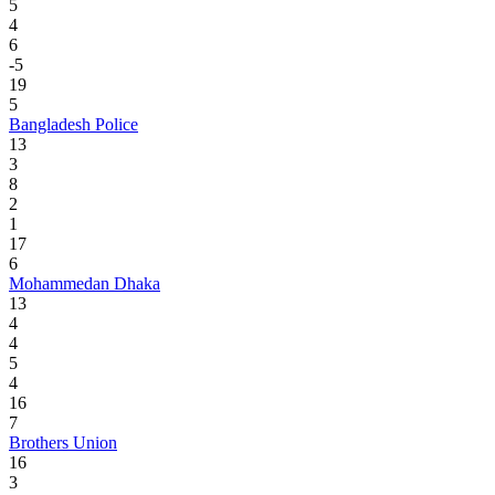
5
4
6
-5
19
5
Bangladesh Police
13
3
8
2
1
17
6
Mohammedan Dhaka
13
4
4
5
4
16
7
Brothers Union
16
3