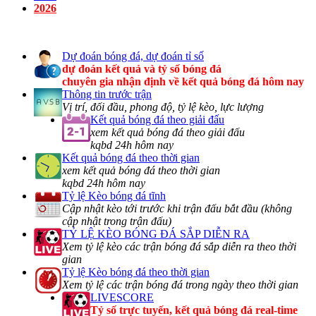
2026
Dự đoán bóng đá, dự đoán tỉ số
dự đoán kết quả và tỷ số bóng đá
chuyên gia nhận định về kết quả bóng đá hôm nay
Thông tin trước trận
Vị trí, đối đầu, phong độ, tỷ lệ kèo, lực lượng
Kết quả bóng đá theo giải đấu
xem kết quả bóng đá theo giải đấu
kqbd 24h hôm nay
Kết quả bóng đá theo thời gian
xem kết quả bóng đá theo thời gian
kqbd 24h hôm nay
Tỷ lệ Kèo bóng đá tĩnh
Cập nhật kèo tới trước khi trận đấu bắt đầu (không
cập nhật trong trận đấu)
TỶ LỆ KÈO BÓNG ĐÁ SẮP DIỄN RA
Xem tỷ lệ kèo các trận bóng đá sắp diễn ra theo thời
gian
Tỷ lệ Kèo bóng đá theo thời gian
Xem tỷ lệ các trận bóng đá trong ngày theo thời gian
LIVESCORE
Tỷ số trực tuyến, kết quả bóng đá real-time