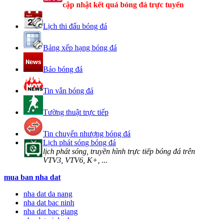
cập nhật kết quả bóng đá trực tuyến
Lịch thi đấu bóng đá
Bảng xếp hạng bóng đá
Báo bóng đá
Tin vắn bóng đá
Tường thuật trực tiếp
Tin chuyển nhượng bóng đá
Lịch phát sóng bóng đá
lịch phát sóng, truyền hình trực tiếp bóng đá trên
VTV3, VTV6, K+, ...
mua ban nha dat
nha dat da nang
nha dat bac ninh
nha dat bac giang