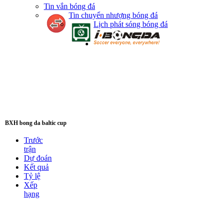
Tin vắn bóng đá
Tin chuyển nhượng bóng đá
Lịch phát sóng bóng đá
BXH bong da baltic cup
Trước
trận
Dự đoán
Kết quả
Tỷ lệ
Xếp
hạng