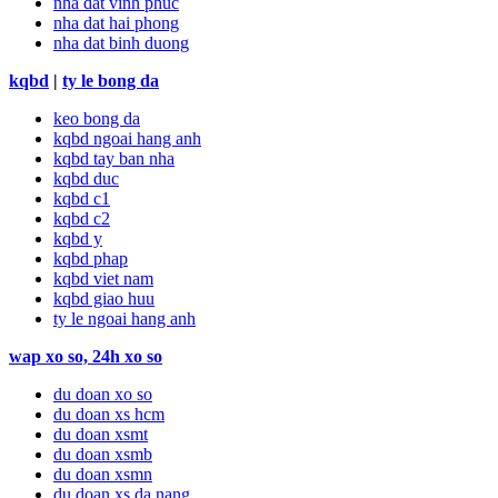
nha dat vinh phuc
nha dat hai phong
nha dat binh duong
kqbd
|
ty le bong da
keo bong da
kqbd ngoai hang anh
kqbd tay ban nha
kqbd duc
kqbd c1
kqbd c2
kqbd y
kqbd phap
kqbd viet nam
kqbd giao huu
ty le ngoai hang anh
wap xo so, 24h xo so
du doan xo so
du doan xs hcm
du doan xsmt
du doan xsmb
du doan xsmn
du doan xs da nang