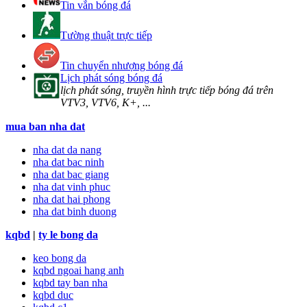
Tin vắn bóng đá
Tường thuật trực tiếp
Tin chuyển nhượng bóng đá
Lịch phát sóng bóng đá
lịch phát sóng, truyền hình trực tiếp bóng đá trên
VTV3, VTV6, K+, ...
mua ban nha dat
nha dat da nang
nha dat bac ninh
nha dat bac giang
nha dat vinh phuc
nha dat hai phong
nha dat binh duong
kqbd
|
ty le bong da
keo bong da
kqbd ngoai hang anh
kqbd tay ban nha
kqbd duc