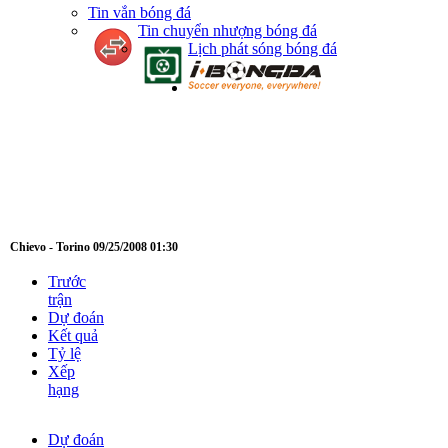
Tin vắn bóng đá
Tin chuyển nhượng bóng đá
Lịch phát sóng bóng đá
Chievo - Torino 09/25/2008 01:30
Trước
trận
Dự đoán
Kết quả
Tỷ lệ
Xếp
hạng
Dự đoán