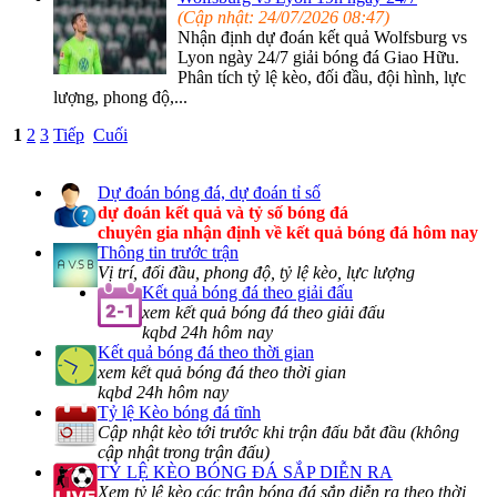
(Cập nhật: 24/07/2026 08:47)
Nhận định dự đoán kết quả Wolfsburg vs
Lyon ngày 24/7 giải bóng đá Giao Hữu.
Phân tích tỷ lệ kèo, đối đầu, đội hình, lực
lượng, phong độ,...
1
2
3
Tiếp
Cuối
Dự đoán bóng đá, dự đoán tỉ số
dự đoán kết quả và tỷ số bóng đá
chuyên gia nhận định về kết quả bóng đá hôm nay
Thông tin trước trận
Vị trí, đối đầu, phong độ, tỷ lệ kèo, lực lượng
Kết quả bóng đá theo giải đấu
xem kết quả bóng đá theo giải đấu
kqbd 24h hôm nay
Kết quả bóng đá theo thời gian
xem kết quả bóng đá theo thời gian
kqbd 24h hôm nay
Tỷ lệ Kèo bóng đá tĩnh
Cập nhật kèo tới trước khi trận đấu bắt đầu (không
cập nhật trong trận đấu)
TỶ LỆ KÈO BÓNG ĐÁ SẮP DIỄN RA
Xem tỷ lệ kèo các trận bóng đá sắp diễn ra theo thời