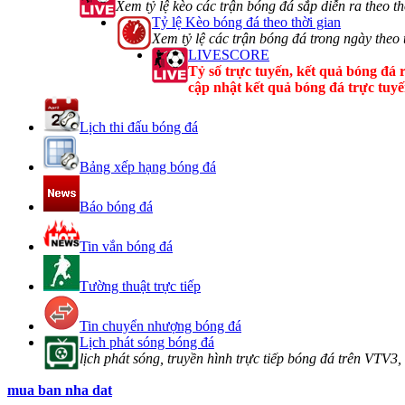
Xem tỷ lệ kèo các trận bóng đá sắp diễn ra theo th
Tỷ lệ Kèo bóng đá theo thời gian
Xem tỷ lệ các trận bóng đá trong ngày theo 
LIVESCORE
Tỷ số trực tuyến, kết quả bóng đá r
cập nhật kết quả bóng đá trực tuy
Lịch thi đấu bóng đá
Bảng xếp hạng bóng đá
Báo bóng đá
Tin vắn bóng đá
Tường thuật trực tiếp
Tin chuyển nhượng bóng đá
Lịch phát sóng bóng đá
lịch phát sóng, truyền hình trực tiếp bóng đá trên VTV3,
mua ban nha dat