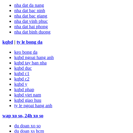
nha dat da nang
nha dat bac ninh
nha dat bac giang
nha dat vinh phuc
nha dat hai phong
nha dat binh duong
kqbd
|
ty le bong da
keo bong da
kqbd ngoai hang anh
kqbd tay ban nha
kqbd duc
kqbd c1
kqbd c2
kqbd y
kqbd phap
kqbd viet nam
kqbd giao huu
ty le ngoai hang anh
wap xo so, 24h xo so
du doan xo so
du doan xs hcm