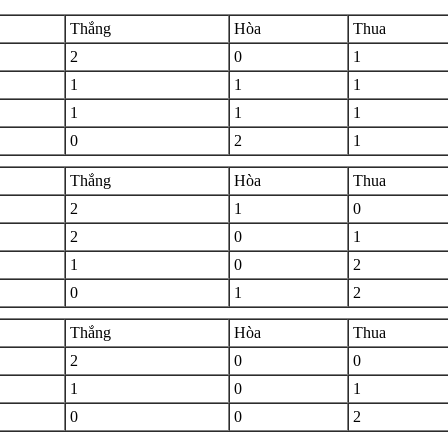
Thắng
Hòa
Thua
2
0
1
1
1
1
1
1
1
0
2
1
Thắng
Hòa
Thua
2
1
0
2
0
1
1
0
2
0
1
2
Thắng
Hòa
Thua
2
0
0
1
0
1
0
0
2