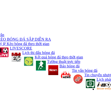
rận
KÈO BÓNG ĐÁ SẮP DIỄN RA
ỷ lệ Kèo bóng đá theo thời gian
LIVESCORE
Lịch thi đấu bóng đá
Kết quả bóng đá theo thời gian
Tường thuật trực tiếp
Báo bóng đá
Tin vắn bóng đá
Tin chuyển nhượ
Lịch phá