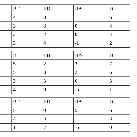
BT
BB
H/S
Đ
4
3
1
6
3
3
0
4
2
2
0
4
3
4
-1
2
BT
BB
H/S
Đ
5
2
3
7
5
3
2
6
3
3
0
3
4
9
-5
1
BT
BB
H/S
Đ
5
0
5
6
4
3
1
3
1
7
-6
0