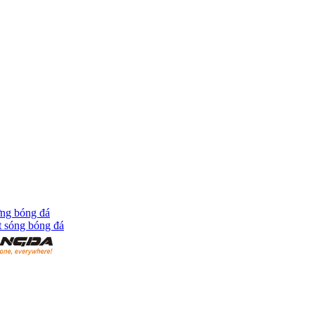
ng bóng đá
t sóng bóng đá