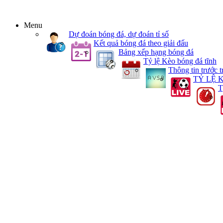
Menu
Dự đoán bóng đá, dự đoán tỉ số
Kết quả bóng đá theo giải đấu
Bảng xếp hạng bóng đá
Tỷ lệ Kèo bóng đá tĩnh
Thông tin trước t
TỶ LỆ 
T