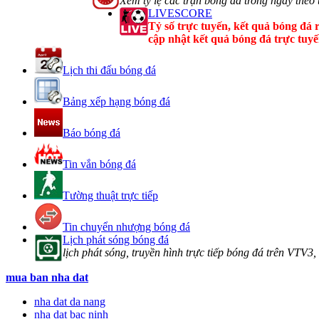
Xem tỷ lệ các trận bóng đá trong ngày theo 
LIVESCORE
Tỷ số trực tuyến, kết quả bóng đá r
cập nhật kết quả bóng đá trực tuy
Lịch thi đấu bóng đá
Bảng xếp hạng bóng đá
Báo bóng đá
Tin vắn bóng đá
Tường thuật trực tiếp
Tin chuyển nhượng bóng đá
Lịch phát sóng bóng đá
lịch phát sóng, truyền hình trực tiếp bóng đá trên VTV3,
mua ban nha dat
nha dat da nang
nha dat bac ninh