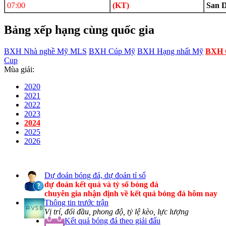
07:00
(KT)
San 
Bảng xếp hạng cùng quốc gia
BXH Nhà nghề Mỹ MLS
BXH Cúp Mỹ
BXH Hạng nhất Mỹ
BXH 
Cup
Mùa giải:
2020
2021
2022
2023
2024
2025
2026
Dự đoán bóng đá, dự đoán tỉ số
dự đoán kết quả và tỷ số bóng đá
chuyên gia nhận định về kết quả bóng đá hôm nay
Thông tin trước trận
Vị trí, đối đầu, phong độ, tỷ lệ kèo, lực lượng
Kết quả bóng đá theo giải đấu