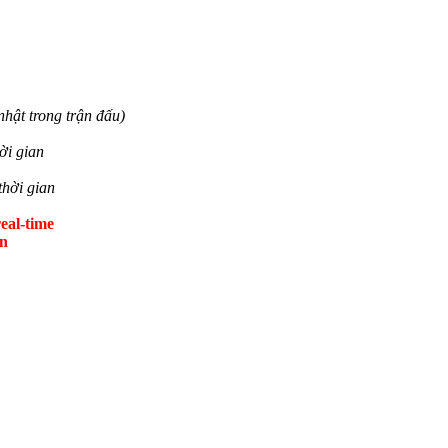
nhật trong trận đấu)
ời gian
thời gian
eal-time
ến